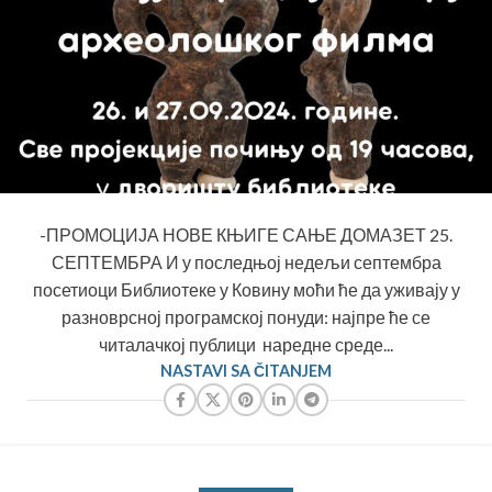
-ПРОМОЦИЈА НОВЕ КЊИГЕ САЊЕ ДОМАЗЕТ 25.
СЕПТЕМБРА И у последњој недељи септембра
посетиоци Библиотеке у Ковину моћи ће да уживају у
разноврсној програмској понуди: најпре ће се
читалачкој публици наредне среде...
NASTAVI SA ČITANJEM