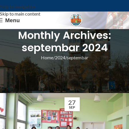
Skip to navigation
Skip to main content
Menu
Monthly Archives:
septembar 2024
Home
2024
septembar
ИЗ ОПШТИНЕ
ПОСЕТА КЛУБУ ДЕВОЈЧИЦА РОМКИЊА У
ШКОЛИ „БОРА РАДИЋ“
Општина Ковин
27
SEP