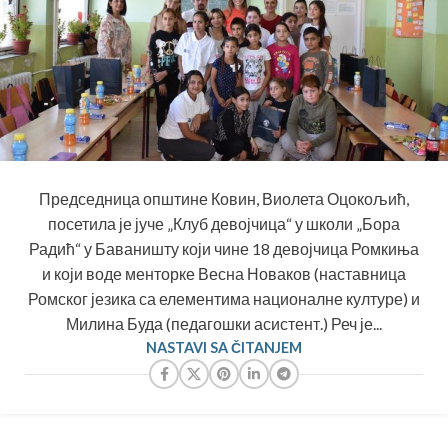
Председница општине Ковин, Виолета Оцокољић,
посетила је јуче „Клуб девојчица“ у школи „Бора
Радић“ у Баваништу који чине 18 девојчица Ромкиња
и који воде менторке Весна Новаков (наставница
Ромског језика са елементима националне културе) и
Милина Буда (педагошки асистент.) Реч је...
NASTAVI SA ČITANJEM