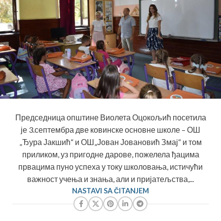
Председница општине Виолета Оцокољић посетила
је 3.септембра две ковинске основне школе – ОШ
„Ђура Јакшић“ и ОШ„Јован Јовановић Змај“ и том
приликом, уз пригодне дарове, пожелела ђацима
првацима пуно успеха у току школовања, истичући
важност учења и знања, али и пријатељства,...
NASTAVI SA ČITANJEM