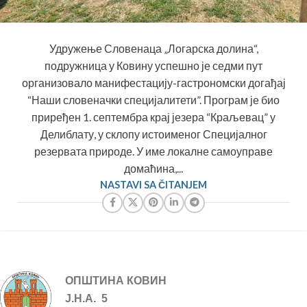
Удружење Словенаца „Логарска долина“,
подружница у Ковину успешно је седми пут
организовало манифестацију-гастрономски догађај
“Наши словеначки специјалитети”. Програм је био
приређен 1. септембра крај језера “Краљевац” у
Делиблату, у склопу истоименог Специјалног
резервата природе. У име локалне самоуправе
домаћина,...
NASTAVI SA ČITANJEM
ОПШТИНА КОВИН
Ј.Н.А. 5