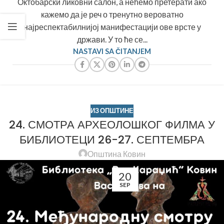
Октобарски ликовни салон, а нећемо претерати ако
кажемо да је реч о тренутно вероватно
најреспектабилнијој манифестацији ове врсте у
држави. У то ће се...
NASTAVI SA ČITANJEM
ИЗ ОПШТИНЕ
24. СМОТРА АРХЕОЛОШКОГ ФИЛМА У
БИБЛИОТЕЦИ 26-27. СЕПТЕМБРА
Општина Ковин
20
SEP