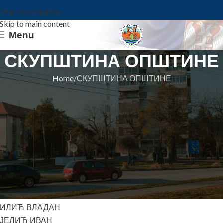
Skip to navigation
Skip to main content
Menu
СКУПШТИНА ОПШТИНЕ
Home
СКУПШТИНА ОПШТИНЕ
ОДБОРНИЦИ НА КОНСТИТУТИВНОЈ
СЕДНИЦИ ОД 15. ЈУЛА 2024. ГОДИНЕ
БРАДАЊИ ЗОРАН
ВУКША СРЂАН
ВУЛИЋЕВИЋ БРАНКО
ГРУЈИЧИЋ МИЛЕНКО
ДИВАЦ ДАРКО
ДОЛОВАЧКИ ВАСА
ИЛИЋ ВЛАДАН
ЈЕЛИЋ ИВАН