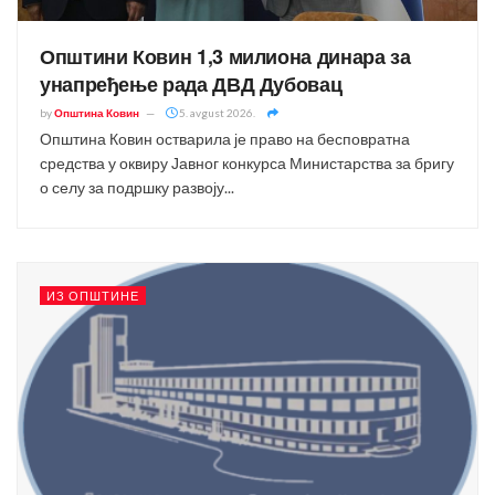
Општини Ковин 1,3 милиона динара за
унапређење рада ДВД Дубовац
by
Општина Ковин
5. avgust 2026.
Општина Ковин остварила је право на бесповратна
средства у оквиру Јавног конкурса Министарства за бригу
о селу за подршку развоју...
ИЗ ОПШТИНЕ