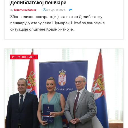
Делиблатској пешчари
by
Општина Ковин
6. avgust 2026.
Због великог пожара који је захватио Делиблатску
пешчару, у атару села Шумарак, Штаб за ванредне
ситуације општине Ковин хитно је...
ИЗ ОПШТИНЕ