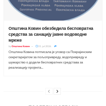
Општина Ковин обезбедила бесповратна
средства за санацију јавне водоводне
мреже
by
Општина Ковин
31. jul 2026.
Oпштинa Ковинa потписала је уговор са Покрајинским
секретаријатом за пољопривреду, водопривреду и
шумарство о додели бесповратних средстава за
реализацију пројекта...