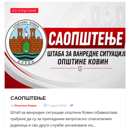
ИЗ ОПШТИНЕ
САОПШТЕЊЕ
by
Општина Ковин
7. avgust 2026.
Штаб за ванредне ситуације општине Ковин обавештава
грађане да су за припаднике ватрогасно-спасилачких
јединица и све друге службе ангажоване на...