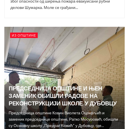
због опасности од ширења пожара евакуисани рубни
делови Шумарка. Моле се грађани...
ИЗ ОПШТИНЕ
ПРЕДСЕДНИЦА ОПШТИНЕ И ЊЕН
ЗАМЕНИК ОБИШЛИ РАДОВЕ НА
РЕКОНСТРУКЦИЈИ ШКОЛЕ У ДУБОВЦУ
Председница општине Ковин Виолета Оцокољић и
заменик председнице општине, Ратко Мосуровић, обишли
су Основну школу „Предраг Кожић“ у Дубовцу, где...