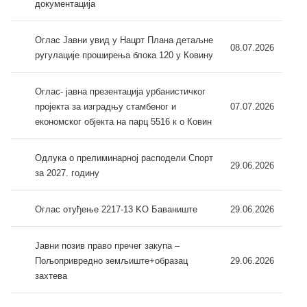
документација
Оглас Јавни увид у Нацрт Плана детаљне
08.07.2026
ругулације проширења блока 120 у Ковину
Оглас- јавна презентација урбанистичког
пројекта за изградњу стамбеног и
07.07.2026
економског објекта на парц 5516 к о Ковин
Одлука о прелиминарној расподели Спорт
29.06.2026
за 2027. годину
Оглас отуђење 2217-13 KO Баваниште
29.06.2026
Јавни позив право пречег закупа –
Пољопривредно земљиште+образац
29.06.2026
захтева