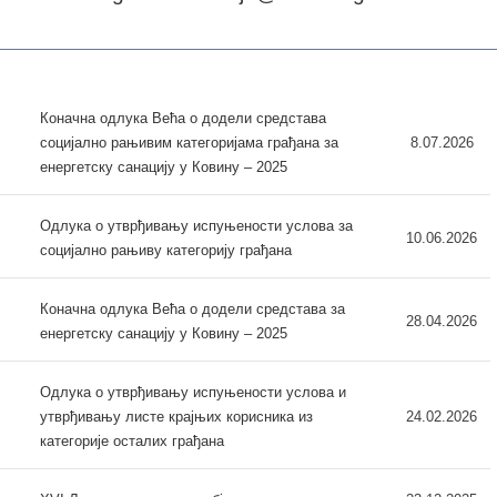
Коначна одлука Већа о додели средстава
социјално рањивим категоријама грађана за
8.07.2026
енергетску санацију у Ковину – 2025
Одлука о утврђивању испуњености услова за
10.06.2026
социјално рањиву категорију грађана
Коначна одлука Већа о додели средстава за
28.04.2026
енергетску санацију у Ковину – 2025
Одлука о утврђивању испуњености услова и
утврђивању листе крајњих корисника из
24.02.2026
категорије осталих грађана