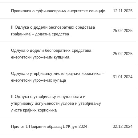
Правилник о суфинансирању енергетске санације
12.11.2025
II Одлука о додели бесповратних средстава
25.02.2025
грађанима – додатна средства
Одлука о додели бесповратних средстава
25.02.2025
енергетски угроженим купцима
Одлука о утврђивању листе крајњих корисника –
31.01.2024
енергетски угрожених купаца
II Одлука о утврђивању испуњености и
утврђивању испуњености услова и утврђивању
листе крајних корисника
Прилог 1 Пријавни образац ЕУК јул 2024
02.12.2024