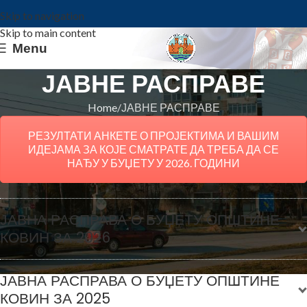
Skip to navigation
Skip to main content
Menu
ЈАВНЕ РАСПРАВЕ
Home
ЈАВНЕ РАСПРАВЕ
РЕЗУЛТАТИ АНКЕТЕ О ПРОЈЕКТИМА И ВАШИМ
ИДЕЈАМА ЗА КОЈЕ СМАТРАТЕ ДА ТРЕБА ДА СЕ
НАЂУ У БУЏЕТУ У 2026. ГОДИНИ
ЈАВНА РАСПРАВА О БУЏЕТУ ОПШТИНЕ
КОВИН ЗА 2026
Извештај о спроведеној јавној расправи о
ЈАВНА РАСПРАВА О БУЏЕТУ ОПШТИНЕ
700kb
нацрту Одлуке о буџету за 2026. годину
КОВИН ЗА 2025