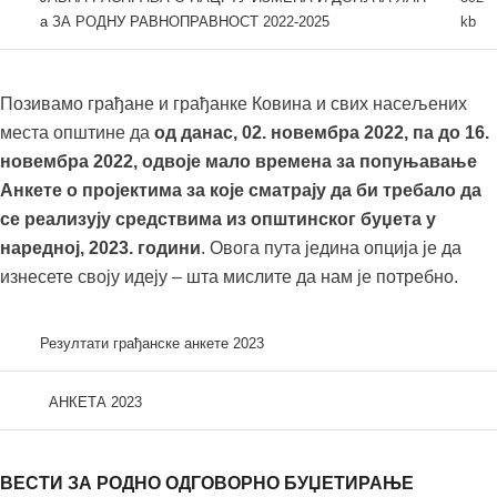
Одлука о измени одлуке о утврђибању
50kb
а ЗА РОДНУ РАВНОПРАВНОСТ 2022-2025
kb
ОБРАЗЛОЖЕЊЕ ОДЛУКЕ О БУЏЕТУ 2023
1mb
доприноса за грађ. земљиште 2025
РЕЗУЛТАТИ ГРАЂАНСКЕ АНКЕТЕ 2023
35kb
Одлука о измени одлуке о утврђивању мин
50kb
износа трошкова зграде 2025
Позивамо грађане и грађанке Ковина и свих насељених
места општине да
од данас, 02. новембра 2022, па до 16.
Одлука Локалне комуналне таксе –
50kb
новембра 2022, одвоје мало времена за попуњавање
НОВО-2025
Анкете о пројектима за које сматрају да би требало да
Резултати анкете-2026
50kb
се реализују средствима из општинског буџета у
наредној, 2023. години
. Овога пута једина опција је да
Циљеви и индикатори за 2026 годину
600kb
изнесете своју идеју – шта мислите да нам је потребно.
Резултати грађанске анкете 2023
АНКЕТА 2023
ВЕСТИ ЗА РОДНО ОДГОВОРНО БУЏЕТИРАЊЕ