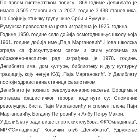
По првом систематском попису 1869.годиме Делиблато је
имало 3.505 становника, а 2002. године 3.488 становника.
Најбројнију етничку групу чине Срби и Румуни .
Румунска православна црква изграђена је 1925. година.
Године 1950. године село добија осмогодишњус школу, која
1961. године добија име „Паја Маргановић“ .Нова школска
зграда са фискултурном салом и свим условима за
образовно-васпитни рад изграђена је 1978. године.
Делиблато има, дом културе, библиотеку и дугу културну
традицију, коју негује КУД „Паја Маргановић“. У Делиблату
постоји здравствена станица са апотеком.
Делиблато је познато револуционарно насеље. Борцима и
жртвама фашистичког терора подигнути су: Споменик
револуције, биста Паји Маргановићу и спомен плоча Паји
Маргановићу, Богдану Петровићу и Албу Петру Макри.
У Делиблату ради више спортских клубова: ФК“Омладинац“,
МРК“Омладинац“, Коњички клуб „Делиблато“, Удружење