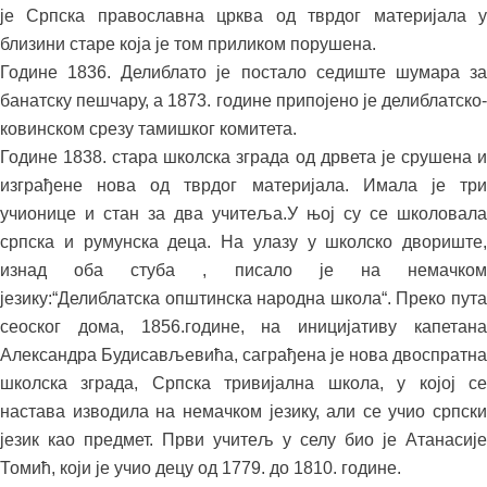
је Српска православна црква од тврдог материјала у
близини старе која је том приликом порушена.
Године 1836. Делиблато је постало седиште шумара за
банатску пешчару, а 1873. године припојено је делиблатско-
ковинском срезу тамишког комитета.
Године 1838. стара школска зграда од дрвета је срушена и
изграђене нова од тврдог материјала. Имала је три
учионице и стан за два учитеља.У њој су се школовала
српска и румунска деца. На улазу у школско двориште,
изнад оба стуба , писало је на немачком
језику:“Делиблатска општинска народна школа“. Преко пута
сеоског дома, 1856.године, на иницијативу капетана
Александра Будисављевића, саграђена је нова двоспратна
школска зграда, Српска тривијална школа, у којој се
настава изводила на немачком језику, али се учио српски
језик као предмет. Први учитељ у селу био је Атанасије
Томић, који је учио децу од 1779. до 1810. године.