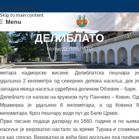
Skip to navigation
Skip to main content
Menu
ДЕЛИБЛАТО
Home
ДЕЛИБЛАТО
Делиблато је лоцирано на периферији лесне заравни, на
месту где се она спаја с лесном терасом, на 90 до 110
метара надморске висине. Делиблатска пешчара је
удаљена 2 километра од северних делова насеља, док је
западна ивица насеља одређена долином Обзовик – баре.
Делиблато се налази на кружном путу Панчево – Ковин. Од
Мраморка је удаљено 6 километара, а од Ковина 9
километара. Кроз пешчару води пут до Беле Цркве.
Први писани подаци датирају из 1660. године и по њима
насеље је вероватно настало за време Турака и спомиње
се као српско. Вероватно је већи број досељен под грофом