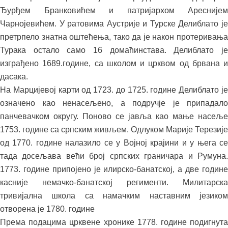
Ђурђем Бранковићем и патријархом Ареснијем
Чарнојевићем. У ратовима Аустрије и Турске Делиблато је
претрпело знатна оштећења, тако да је након протеривања
Турака остало само 16 домаћинстава. Делиблато је
изграђено 1689.године, са школом и црквом од брвана и
дасака.
На Марцијевој карти од 1723. до 1725. године Делиблато је
означено као ненасељено, а подручје је припадало
панчевачком округу. Поново се јавља као мање насеље
1753. године са српским живљем. Одлуком Марије Терезије
од 1770. године налазило се у Војној крајини и у њега се
тада досељава већи број српских граничара и Румуна.
1773. године припојено је илирско-банатској, а две године
касније немачко-банатској регименти. Милитарска
тривијална школа са намачким наставним језиком
отворена је 1780. године
Према подацима црквене хронике 1778. године подигнута