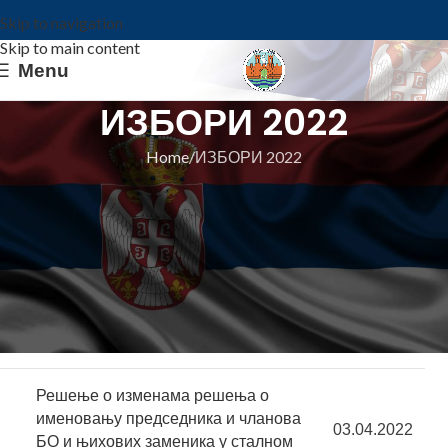
Skip to navigation
Skip to main content
Menu
ИЗБОРИ 2022
Home
ИЗБОРИ 2022
Збирни извештај о резултатима
гласања на изборима за
07.04.2022
председника Републике
Збирни извештај о резултатима
гласања на изборима за народне
07.04.2022
посланике
Решење о изменама решења о
именовању председника и чланова
03.04.2022
БО и њихових заменика у сталном