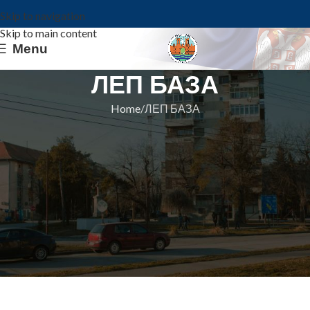
Skip to navigation
Skip to main content
Menu
ЛЕП БАЗА
Home
ЛЕП БАЗА
Лице задужено за попуњавање ЛЕП базе и комуникацију са
Министарством Рударства и енергетике је
Мара Жепша
,
Општинска управа Ковин
тел. 064-8641627,
Е-маил:
mara.zepsa@kovin.org.rs