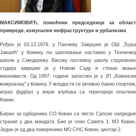
МАКСИМОВИЋ, помоћник председнице за област
привреде, комуналне инфраструктуре и урбанизма
Рођен је 02.12.1976. у Панчеву. Завршио је ОШ „Ђура
Јакшић“ у Ковину, па школовање наставио у Техничкој
школи у Смедереву. Високу пословну школу струковних
студија завршио је у Новом Саду и стекао звање
економисте. Од 1997. године запослен је у ЈП „Ковински
комуналац“ у Ковину. У младости се активно бавио спортом,
играо фудбал у више клубова са територије општине
Ковин.
Биран за одборника СО Ковин са листе Српске напредне
странке у два мандата. Био је члан Савета 1. МЗ Ковин.
Један је од два повереника МО СНС Ковин, центар 2.