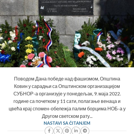
Поводом Дана победе над фашизмом, Општина
Ковин у сарадњи са Општинском организацијом
СУБНОР-а организује у понедељак, 9. маја 2022.
године са почетком у 11 сати, полагање венаца и
цвећа крај спомен-обележја палим борцима НОБ-а у
Другом светском рату...
NASTAVI SA ČITANJEM