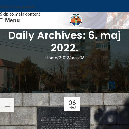
Skip to navigation
Skip to main content
Menu
Daily Archives: 6. maj
2022.
Home
2022
maj
06
ИЗ ОПШТИНЕ
НА ДАН ПОБЕДЕ ОДАВАЊЕ ПОШТЕ
ПАЛИМ БОРЦИМА
Општина Ковин
06
MAJ