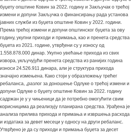
буџету општине Ковин за 2022. годину и Закључак о трећој
измени и допуни Закључка о финансирању рада установа
јавних служби из буџета општине Ковин у 2022. години.
Према трећој измени и допуни општинског буџета за ову
годину, укупни приходи и примања, као и пренета средства
буџета из 2021. године, утврђени су у износу од
1.558.878.000 динар. Укупно увећање прихода из свих
извора, укључујући пренета средства из ранијих година
износи 24.526.911 динара, али је структура прихода
значајно измењена. Како стоји у образложењу трећег
ребаланса, „разлог за доношење Одлуке о трећој измени и
допуни Одлуке о буџету општине Ковин за 2022. годину
садржан је у у чињеници да је потребно омогућити свим
корисницима да реализују планирана средства. Урађена је
анализа прилива прихода и примања и извршења расхода
и издатака за девет месеци у односу на други ребаланс.
Утврђено је да су приходи и примања буџета за десет