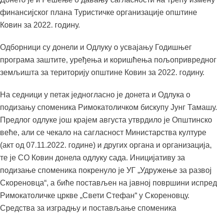
финансијског плана Туристичке организације општине
Ковин за 2022. годину.
Одборници су донели и Одлуку о усвајању Годишњег
програма заштите, уређења и коришћења пољопривредног
земљишта за територију општине Ковин за 2022. годину.
На седници у петак једногласно је донета и Одлука о
подизању споменика Римокатоличком бискупу Јунг Тамашу.
Предлог одлуке још крајем августа утврдило је Општинско
веће, али се чекало на сагласност Министарства културе
(акт од 07.11.2022. године) и других органа и организација,
те је СО Ковин донела одлуку сада. Иницијативу за
подизање споменика покренуло је УГ „Удружење за развој
Скореновца“, а биће постављен на јавној површини испред
Римокатоличке цркве „Свети Стефан“ у Скореновцу.
Средства за изградњу и постављање споменика