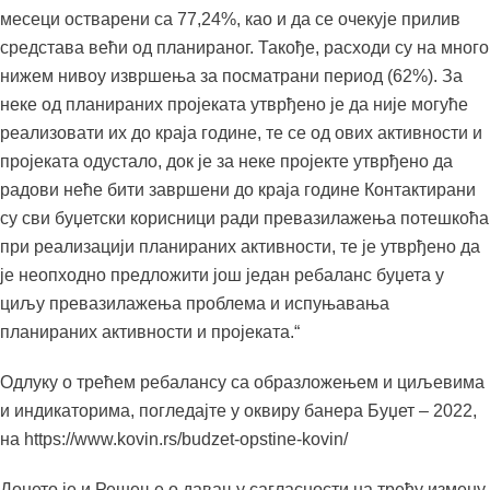
месеци остварени са 77,24%, као и да се очекује прилив
средстава већи од планираног. Такође, расходи су на много
нижем нивоу извршења за посматрани период (62%). За
неке од планираних пројеката утврђено је да није могуће
реализовати их до краја године, те се од ових активности и
пројеката одустало, док је за неке пројекте утврђено да
радови неће бити завршени до краја године Контактирани
су сви буџетски корисници ради превазилажења потешкоћа
при реализацији планираних активности, те је утврђено да
је неопходно предложити још један ребаланс буџета у
циљу превазилажења проблема и испуњавања
планираних активности и пројеката.“
Одлуку о трећем ребалансу са образложењем и циљевима
и индикаторима, погледајте у оквиру банера Буџет – 2022,
на https://www.kovin.rs/budzet-opstine-kovin/
Донето је и Решење о давању сагласности на трећу измену