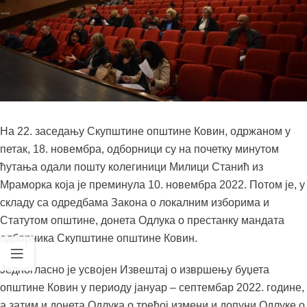
На 22. заседању Скупштине општине Ковин, одржаном у
петак, 18. новембра, одборници су на почетку минутом
ћутања одали пошту колегиници Милици Станић из
Мраморка која је преминула 10. новембра 2022. Потом је, у
складу са одредбама Закона о локалним изборима и
Статутом општине, донета Одлука о престанку мандата
одборника Скупштине општине Ковин.
Једногласно је усвојен Извештај о извршењу буџета
општине Ковин у периоду јануар – септембар 2022. године,
а затим и донета Одлука о трећој измени и допуни Одлуке о