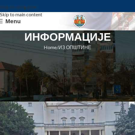
Skip to navigation
Skip to main content
Menu
ИНФОРМАЦИЈЕ
Home
ИЗ ОПШТИНЕ
ИЗ ОПШТИНЕ
ИЗ УСТАНОВЕ „ЛАСТА“:
БОЖИЋНИ ПРИЈЕМ НА БЕЛОМ
ДВОРУ
Општина Ковин
On 11. januar 2024.