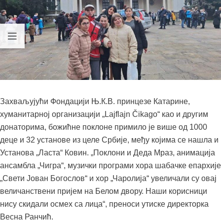
Захваљујући Фондацији Њ.К.В. принцезе Катарине,
хуманитарној организацији „Lajflajn Čikago“ као и другим
донаторима, божићне поклоне примило је више од 1000
деце и 32 установе из целе Србије, међу којима се нашла и
Установа „Ласта“ Ковин. „Поклони и Деда Мраз, анимација
ансамбла „Чигра“, музички програми хора шабачке епархије
„Свети Јован Богослов“ и хор „Чаролија“ увеличали су овај
величанствени пријем на Белом двору. Наши корисници
нису скидали осмех са лица“, преноси утиске директорка
Весна Ранчић.