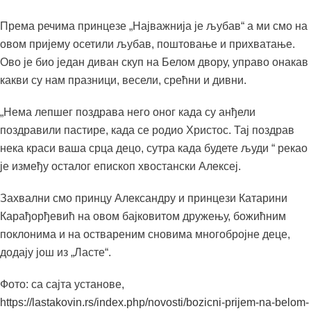
Према речима принцезе „Најважнија је љубав“ а ми смо на
овом пријему осетили љубав, поштовање и прихватање.
Ово је био један диван скуп на Белом двору, управо онакав
какви су нам празници, весели, срећни и дивни.
„Нема лепшег поздрава него оног када су анђели
поздравили пастире, када се родио Христос. Тај поздрав
нека краси ваша срца децо, сутра када будете људи “ рекао
је између осталог епископ хвостански Алексеј.
Захвални смо принцу Александру и принцези Катарини
Карађорђевић на овом бајковитом дружењу, божићним
поклонима и на оствареним сновима многобројне деце,
додају још из „Ласте“.
Фото: са сајта установе,
https://lastakovin.rs/index.php/novosti/bozicni-prijem-na-belom-