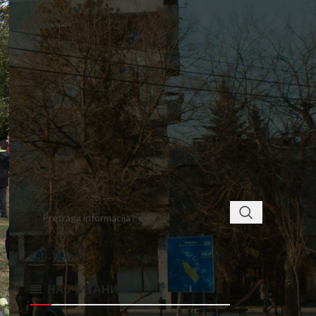
4
5
6
7
8
9
10
11
12
13
14
15
16
17
18
19
20
21
22
23
24
25
26
27
28
29
30
« okt
dec »
< class="widget-title">ПРОНАЂИТЕ
НАЈЧИТАНИЈЕ