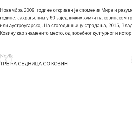
Новембра 2009. године откривен је споменик Мира и разу
године, сахрањеним у 60 заједничких хумки на ковинском гр
или аустроугарској. На стогодишњицу страдања, 2015, Влад
Ковину као знаменито место, од посебног културног и истори
Novije
ТРЕЋА СЕДНИЦА СО КОВИН