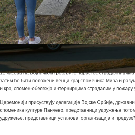
Општина Ковин, у сарадњи са Удружењем потомака ратника
Ковин, обележиће у уторак, 12. новембра, Дан ослобођењ
11 часова на Војничком гробљу је парастос страдалницима
затим ће бити положени венци крај споменика Мира и раз
и крај спомен-обележја интернирцима страдалим у пожару у
Церемонији присуствују делегације Војске Србије, државни
споменика културе Панчево, представници удружења потома
удружење, представници установа, организација и предузе