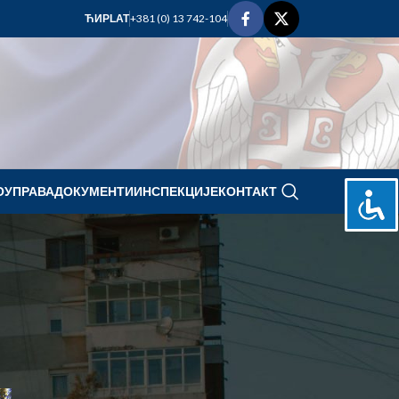
+381 (0) 13 742-104
ЋИР
LAT
ОУПРАВА
ДОКУМЕНТИ
ИНСПЕКЦИЈЕ
КОНТАКТ
novembar 2024.
А
P
U
S
Č
P
S
N
1
2
3