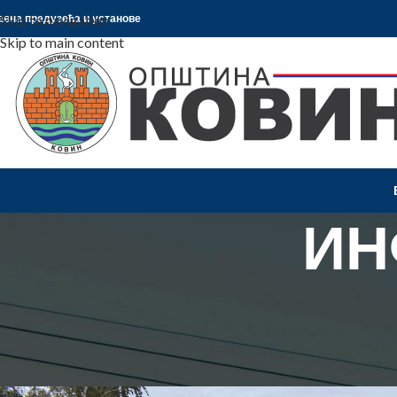
Skip to navigation
авна предузећа и установе
Skip to main content
ИН
ИЗ О
ЦЕРЕМОНИЈА НА ВОЈНИЧКОМ ГР
Objavljeno od
Општина