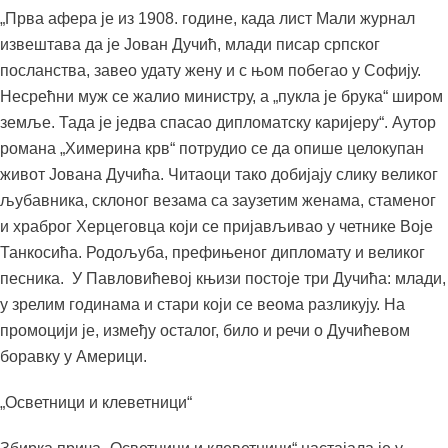
„Прва афера је из 1908. године, када лист Мали журнал
извештава да је Јован Дучић, млади писар српског
посланства, завео удату жену и с њом побегао у Софију.
Несрећни муж се жалио министру, а „пукла је брука“ широм
земље. Тада је једва спасао дипломатску каријеру“. Аутор
романа „Химерина крв“ потрудио се да опише целокупан
живот Јована Дучића. Читаоци тако добијају слику великог
љубавника, склоног везама са заузетим женама, стаменог
и храброг Херцеговца који се пријављивао у четнике Воје
Танкосића. Родољуба, префињеног дипломату и великог
песника. У Павловићевој књизи постоје три Дучића: млади,
у зрелим годинама и стари који се веома разликују. На
промоцији је, између осталог, било и речи о Дучићевом
боравку у Америци.
„Осветници и клеветници“