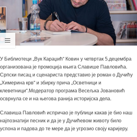
У Библиотеци „Вук Караџић“ Ковин у четвртак 5.децембра
организована је промоција књига Славише Павловића.
Српски писац и сценариста представио је роман о Дучићу
„Химерина крв“ и збирку прича „Осветници и
клеветници“.Модератор програма Весељка Јовановић
осврнула се и на његова ранија историјска дела.
Славиша Павловић испричао је публици какав је био наш
најпознатији песник и да је у Дучићевом животу било
успона и падова до те мере да је угрозио своју каријеру.