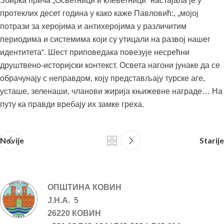
Збирка прича „Осветници и клеветници“ настајала је у
протеклих десет година у како каже Павловић:, „мојој
потрази за херојима и антихеројима у различитим
периодима и системима који су утицали на развој нашег
идентитета“. Шест приповедака повезује несрећни
друштвено-историјски контекст. Освета нагони јунаке да се
обрачунају с неправдом, коју представљају турске аге,
усташе, зеленаши, чланови жирија књижевне награде… На
путу ка правди вребају их замке греха.
Novije
Starije
ОПШТИНА КОВИН
Ј.Н.А. 5
26220 КОВИН