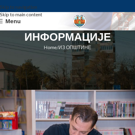
Skip to navigation
Skip to main content
Menu
ИНФОРМАЦИЈЕ
Home
ИЗ ОПШТИНЕ
ИЗ ОПШТИНЕ
ОДРЖАНО КЊИЖЕВНО ВЕЧЕ
СА СЛАВИШОМ ПАВЛОВИЋЕМ
Општина Ковин
On 9. decembar 2024.