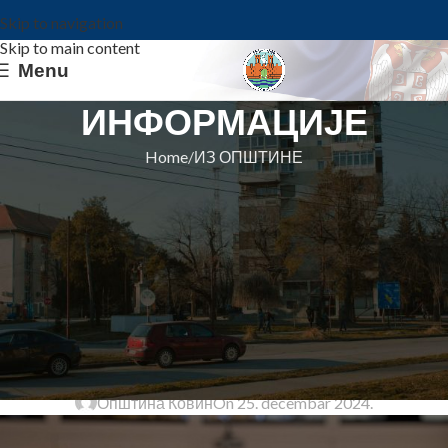
Skip to navigation
Skip to main content
Menu
ИНФОРМАЦИЈЕ
Home
ИЗ ОПШТИНЕ
ИЗ ОПШТИНЕ
ТРЕЋА НАГРАДА И ПОХВАЛА
МРАМОРАЧКИМ ЂАЦИМА НА
РЕПУБЛИЧКОМ ТАКМИЧЕЊУ
,,МАТЕМАТИЧКА ИНТЕРНЕТ
ОЛИМПИЈАДА“
Општина Ковин
On 25. decembar 2024.