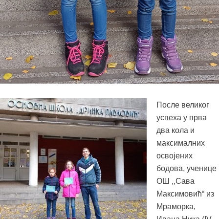
После великог
успеха у прва
два кола и
максималних
освојених
бодова, ученице
ОШ ,,Сава
Максимовић“ из
Мраморка,