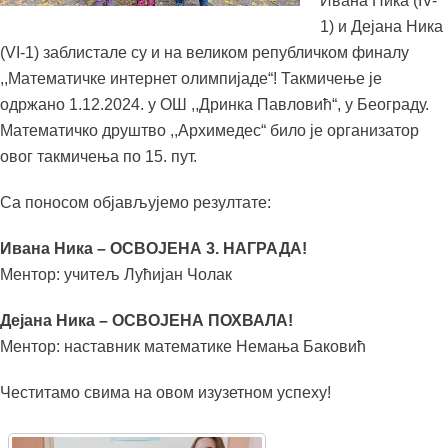
Ивана Ника (IV-
1) и Дејана Ника
(VI-1) заблистале су и на великом републичком финалу
,,Математичке интернет олимпијаде“! Такмичење је
одржано 1.12.2024. у ОШ ,,Дринка Павловић“, у Београду.
Математичко друштво ,,Архимедес“ било је организатор
овог такмичења по 15. пут.
Са поносом објављујемо резултате:
Ивана Ника – ОСВОЈЕНА 3. НАГРАДА!
Ментор: учитељ Лућијан Чолак
Дејана Ника – ОСВОЈЕНА ПОХВАЛА!
Ментор: наставник математике Немања Баковић
Честитамо свима на овом изузетном успеху!