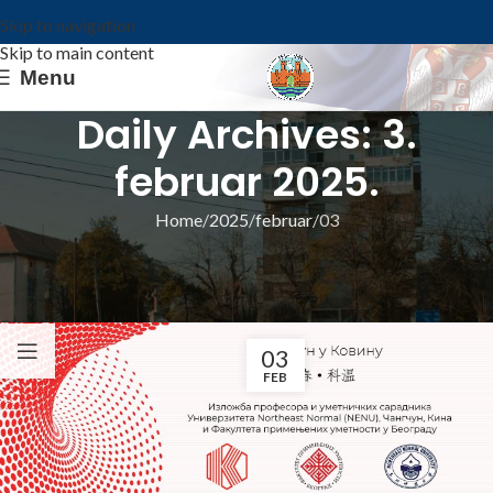
Skip to navigation
Skip to main content
Menu
Daily Archives: 3.
februar 2025.
Home
2025
februar
03
ИЗ ОПШТИНЕ
ИЗЛОЖБА „ЧАНГЧУН У КОВИНУ“
Општина Ковин
03
FEB