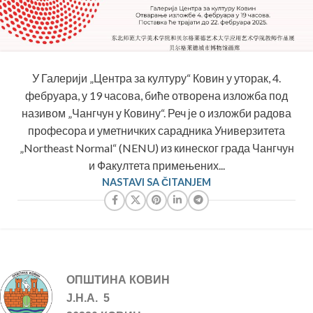
У Галерији „Центра за културу“ Ковин у уторак, 4.
фебруара, у 19 часова, биће отворена изложба под
називом „Чангчун у Ковину“. Реч је о изложби радова
професора и уметничких сарадника Универзитета
„Northeast Normal“ (NENU) из кинеског града Чангчун
и Факултета примењених...
NASTAVI SA ČITANJEM
ОПШТИНА КОВИН
Ј.Н.А. 5