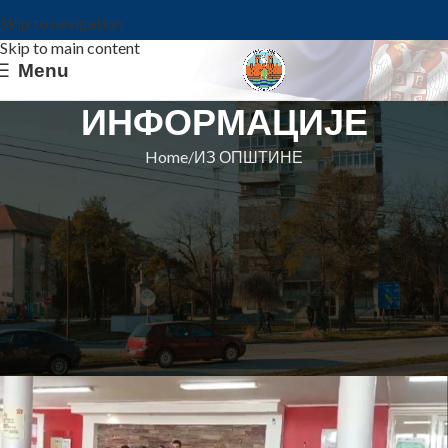
Skip to navigation
Skip to main content
Menu
ИНФОРМАЦИЈЕ
Home
ИЗ ОПШТИНЕ
ИЗ ОПШТИНЕ
Златно одличје за оркестре
Мраморка и Делиблата на 63.
музичком фестивалу деце
Војводине
Општина Ковин
On 21. maj 2025.