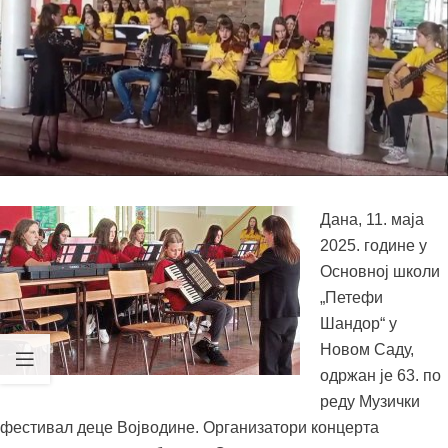
Дана, 11. маја
2025. године у
Основној школи
„Петефи
Шандор“ у
Новом Саду,
одржан је 63. по
реду Музички
фестивал деце Војводине. Организатори концерта