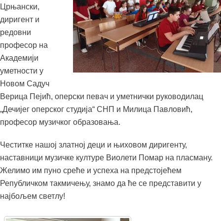
Црњански,
диригент и
редовни
професор на
Академији
уметности у
Новом Садуч
Верица Пејић, оперски певач и уметнички руководилац
„Дечијег оперског студија“ СНП и Милица Павловић,
професор музичког образовања.
Честитке нашој златној деци и њиховом диригенту,
наставници музичке културе Виолети Помар на пласману.
Желимо им пуно среће и успеха на предстојећем
Републичком такмичењу, знамо да ће се представити у
најбољем светлу!