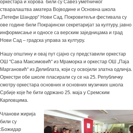
оркестара и хорова били су Савез уметничког
стваралаштва аматера Војводине и Основна школа
„Петефи Шандор“ Нови Сад. Покровитељи фестивала су
ове године били Покрајински секретаријат за културу, јавно
информисање и односе са верским заједницама и град
Нови Сад – градска управа за културу.
Нашу општину и овај пут сјајно су представили оркестар
ОШ “Сава Максимовић“ из Мраморка и оркестар ОШ „Паја
Маргановић“ из Делиблата, који су освојили златна одличја.
Оркестри обе школе пласирали су се на 25. Републичку
смотру оркестара основних и основних музичких школа
Србије које ће бити одржано 25. маја у Сремским
Карловцима.
Чланови жирија
били су
:Божидар