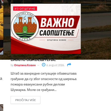
ИЗ ОПШТИНЕ
ВАЖНО ОБАВЕШТЕЊЕ
by
Општина Ковин
6. avgust 2026.
Штаб за ванредне ситуације обавештава
ша
грађане да су због опасности од ширења
пожара евакуисани рубни делови
Шумарка. Моле се грађани...
PROČITAJ VIŠE