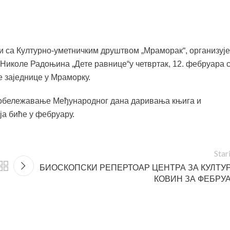
и са Културно-уметничким друштвом „Мраморак“, организује
Николе Радоњина „Дете равнице“у четвртак, 12. фебруара 
е заједнице у Мраморку.
и обележавање Међународног дана даривања књига и
ја биће у фебруару.
Star
БИОСКОПСКИ РЕПЕРТОАР ЦЕНТРА ЗА КУЛТУ
КОВИН ЗА ФЕБРУ