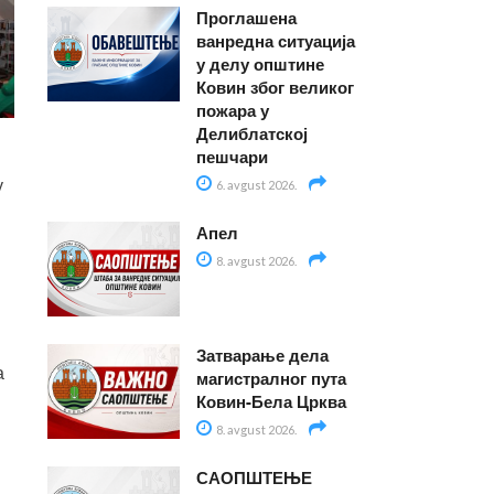
Проглашена
ванредна ситуација
у делу општине
Ковин због великог
пожара у
Делиблатској
пешчари
у
6. avgust 2026.
Апел
8. avgust 2026.
Затварање дела
а
магистралног пута
Ковин-Бела Црква
8. avgust 2026.
САОПШТЕЊЕ