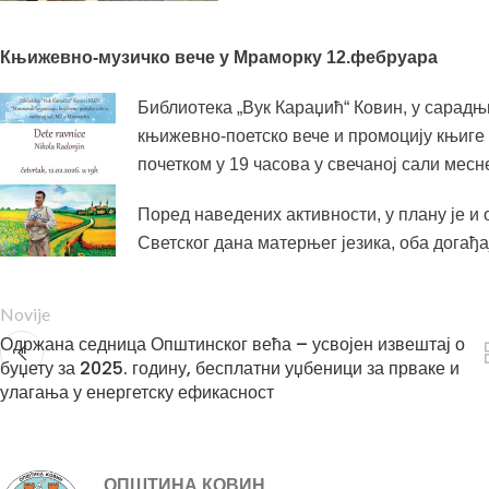
Књижевно-музич
ко вече у Мраморку 12.фебруара
Библиотека „Вук Караџић“ Ковин, у сарадњ
књижевно-поетско вече и промоцију књиге 
почетком у 19 часова у свечаној сали месн
Поред наведених активности, у плану је 
Светског дана матерњег језика, оба догађа
Novije
Одржана седница Општинског већа – усвојен извештај о
буџету за 2025. годину, бесплатни уџбеници за прваке и
улагања у енергетску ефикасност
ОПШТИНА КОВИН