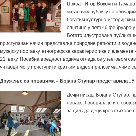
Црква“, Игор Вокоун и Тамара
читалачку публику са обичаји
богатим културно-историјским
општине у петак 6.фебруара у
Богато илустрована публикаци
приступачан начин представља природне реткости и водене 
музејску поставку, етнографске карактеристике и елементе 
21. веку. Посебна вредност водича огледа се у његовом са
читаоци могу приступити кратким видео-прилозима, чиме се
Дружење са првацима – Бојана Ступар представила „У 
Дечји писац, Бојана Ступар, 
прваке. Говорила је и о својој
за циљ да деци кроз стихове 