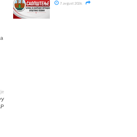
7. avgust 2026.
са
ije
РУ
АР