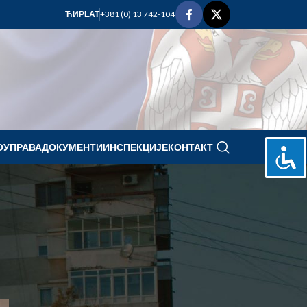
+381 (0) 13 742-104
ЋИР
LAT
ОУПРАВА
ДОКУМЕНТИ
ИНСПЕКЦИЈЕ
КОНТАКТ
februar 2026.
P
U
S
Č
P
S
N
1