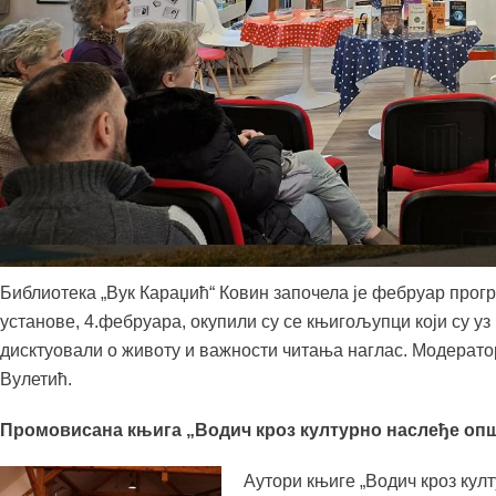
Библиотека „Вук Караџић“ Ковин започела је фебруар прог
установе, 4.фебруара, окупили су се књигољупци који су уз
дисктуовали о животу и важности читања наглас. Модерато
Вулетић.
Промовисана књига „Водич кроз културно наслеђе оп
Аутори књиге „Водич кроз кул