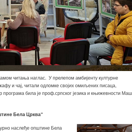
рамом читања наглас. У прелепом амбијенту културне
 кафу и чај, читали одломке својих омиљених писаца,
р програма била је проф.српског језика и књижевности Ма
штине Бела Црква“
турно наслеђе општине Бела