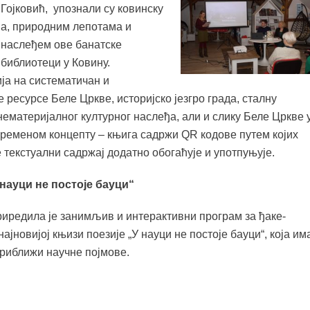
 Гојковић, упознали су ковинску
ма, природним лепотама и
 наслеђем ове банатске
 библиотеци у Ковину.
ја на систематичан и
ресурсе Беле Цркве, историјско језгро града, сталну
нематеријалног културног наслеђа, али и слику Беле Цркве 
временом концепту – књига садржи QR кодове путем којих
 текстуални садржај додатно обогаћује и употпуњује.
науци не постоје бауци“
приредила је занимљив и интерактивни програм за ђаке-
 најновијој књизи поезије „У науци не постоје бауци“, која им
приближи научне појмове.