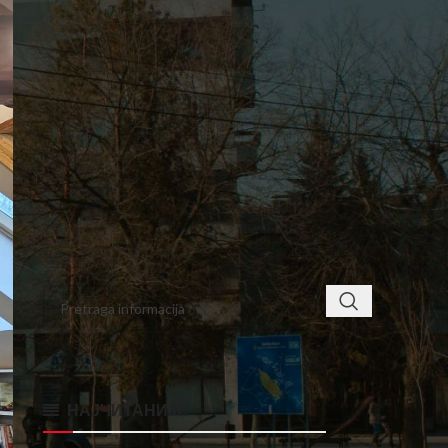
2
3
4
5
6
7
8
9
10
11
12
13
14
15
16
17
18
19
20
21
22
23
24
25
26
27
28
« jan
mar »
< class="widget-title">ПРОНАЂИТЕ
НАЈЧИТАНИЈЕ