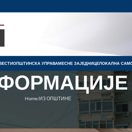
ВЕСТИ
OПШТИНСКА УПРАВА
МЕСНЕ ЗАЈЕДНИЦЕ
ЛОКАЛНА САМ
ФОРМАЦИЈЕ
Home
ИЗ ОПШТИНЕ
ПШТИНЕ
блиотеке „Вук Караџић“ Ковин
а Ковин
On 9. februar 2026.