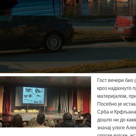
Синоћ је у позоришној сали Центра за културу Ковин одржа
испуњено емоцијама и поносом, поводом обележавања 110 
се на голготу српске војске и њен опоравак на острву.
Програм је организовао Савет за младе Општине Ковин, п
за културу Ковин и Гимназијом и средњом стручном школом
Гост вечери био 
кроз надахнуто 
материјалом, пр
Посебно је иста
Срба и Крфљана,
дошло ни до какв
значај улоге Ал
српске војске, 