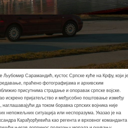
н културно-историјски програм „Ходочашће на Крф“, вече
година од искрцавања српске војске на Крфу, подсећајући
од покровитељством Општине Ковин, у сарадњи са Центром
 „Бранко Радичевић“.
је Љубомир Сарамандић, кустос Српске куће на Крфу, који ј
предавање, праћено фотографијама и архивским
иближио присутнима страдање и опоравак српске војске.
као искрено пријатељство и међусобно поштовање између
 наглашавајући да током боравка српских војника није
их непожељних ситуација или неспоразума. Указао је на
ександра Карађорђевића као регента и врховног команданта
истичући његов допринос подизању морала и очувању