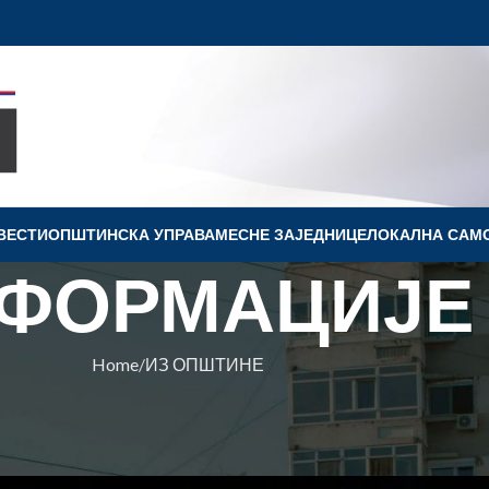
ВЕСТИ
OПШТИНСКА УПРАВА
МЕСНЕ ЗАЈЕДНИЦЕ
ЛОКАЛНА САМ
ФОРМАЦИЈЕ
Home
ИЗ ОПШТИНЕ
ПШТИНЕ
 „Ходочашће на Крф“ у Ковину
 Ковин
On 24. februar 2026.