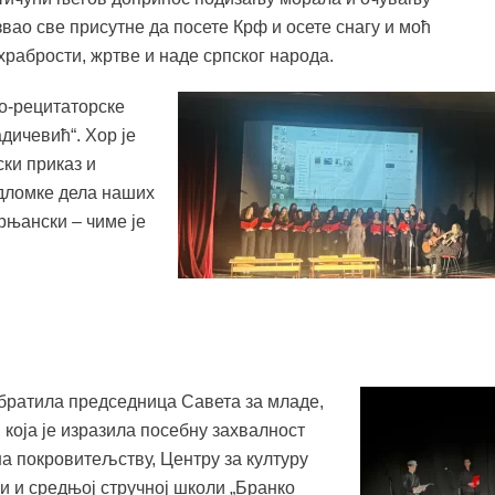
вао све присутне да посете Крф и осете снагу и моћ
 храбрости, жртве и наде српског народа.
о-рецитаторске
дичевић“. Хор је
ски приказ и
одломке дела наших
рњански – чиме је
братила председница Савета за младе,
која је изразила посебну захвалност
а покровитељству, Центру за културу
и и средњој стручној школи „Бранко