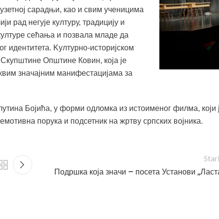
узетној сарадњи, као и свим ученицима
ји рад негује културу, традицију и
културе сећања и позвала младе да
ог идентитета. Kултурно-историјском
Скупштине Општине Ковин, која је
аквим значајним манифестацијама за
утина Бојића, у форми одломка из истоименог филма, који 
емотивна порука и подсетник на жртву српских војника.
Star
Подршка која значи – посета Установи „Ласт