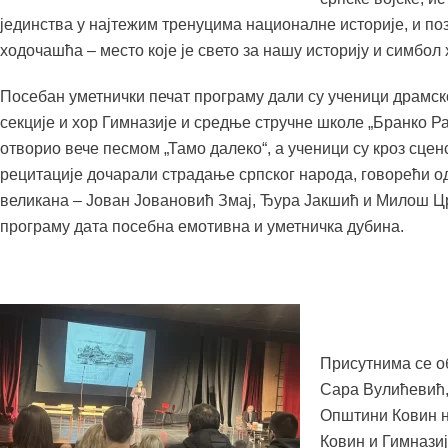
јединства у најтежим тренуцима националне историје, и поз
ходочашћа – место које је свето за нашу историју и симбол
Посебан уметнички печат програму дали су ученици драмск
секције и хор Гимназије и средње стручне школе „Бранко Ра
отворио вече песмом „Тамо далеко“, а ученици су кроз сцен
рецитације дочарали страдање српског народа, говорећи 
великана – Јован Јовановић Змај, Ђура Јакшић и Милош Ц
програму дата посебна емотивна и уметничка дубина.
Присутнима се о
Сара Вулићевић, 
Општини Ковин н
Ковин и Гимназиј