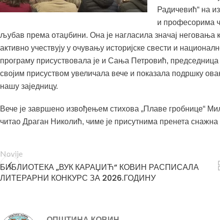
Радичевић“ на из
и професорима чи
љубав према отаџбини. Она је нагласила значај неговања 
активно учествују у очувању историјске свести и националн
програму присуствовала је и Сања Петровић, председница 
својим присуством увеличала вече и показала подршку ов
нашу заједницу.
Вече је завршено извођењем стихова „Плаве гробнице“ Мил
читао Драган Николић, чиме је присутнима пренета снажна 
Novije
БИБЛИОТЕКА „ВУК КАРАЏИЋ“ КОВИН РАСПИСАЛА
ЛИТЕРАРНИ КОНКУРС ЗА 2026.ГОДИНУ
ОПШТИНА КОВИН