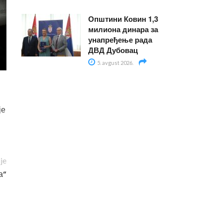
Општини Ковин 1,3
милиона динара за
унапређење рада
ДВД Дубовац
5. avgust 2026.
је
ije
а“