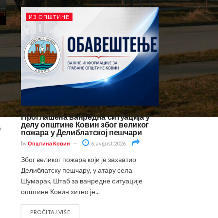
ИЗ ОПШТИНЕ
Проглашена ванредна ситуација у
делу општине Ковин због великог
е
пожара у Делиблатској пешчари
by
Општина Ковин
6. avgust 2026.
Због великог пожара који је захватио
Делиблатску пешчару, у атару села
Шумарак, Штаб за ванредне ситуације
општине Ковин хитно је...
PROČITAJ VIŠE