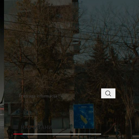
2
3
4
5
6
7
8
9
10
11
12
13
14
15
16
17
18
19
20
21
22
23
24
25
26
27
28
« jan
mar »
< class="widget-title">ПРОНАЂИТЕ
НАЈЧИТАНИЈЕ