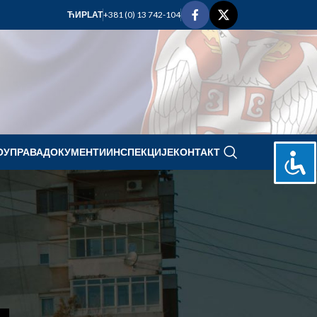
+381 (0) 13 742-104
ЋИР
LAT
ОУПРАВА
ДОКУМЕНТИ
ИНСПЕКЦИЈЕ
КОНТАКТ
februar 2026.
P
U
S
Č
P
S
N
1