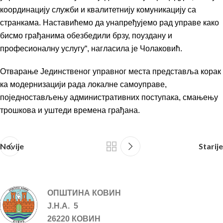
координацију служби и квалитетнију комуникацију са
странкама. Наставићемо да унапређујемо рад управе како
бисмо грађанима обезбедили брзу, поуздану и
професионалну услугу“, нагласила је Чолаковић.
Отварање Јединственог управног места представља корак
ка модернизацији рада локалне самоуправе,
поједностављењу административних поступака, смањењу
трошкова и уштеди времена грађана.
Novije
Starije
ОПШТИНА КОВИН
Ј.Н.А. 5
26220 КОВИН