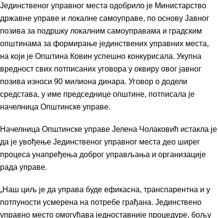
Јединственог управног места одобрило је Министарство
државне управе и локалне самоуправе, по основу Јавног
позива за подршку локалним самоуправама и градским
општинама за формирање јединствених управних места,
на који је Општина Ковин успешно конкурисала. Укупна
вредност свих потписаних уговора у оквиру овог јавног
позива износи 90 милиона динара. Уговор о додели
средстава, у име председнице општине, потписала је
начелница Општинске управе.
Начелница Општинске управе Јелена Чолаковић истакла је
да је увођење Јединственог управног места део ширег
процеса унапређења доброг управљања и организације
рада управе.
„Наш циљ је да управа буде ефикасна, транспарентна и у
потпуности усмерена на потребе грађана. Јединствено
управно место омогућава једноставније процедуре, бољу