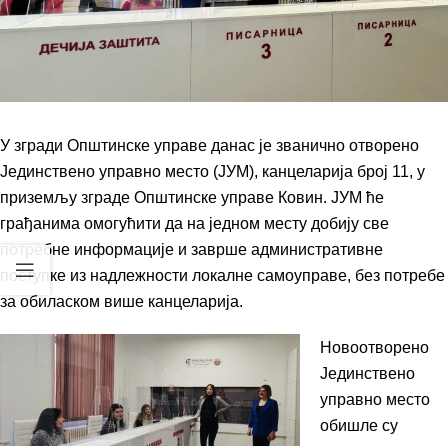
У згради Општинске управе данас је званично отворено
Јединствено управно место (ЈУМ), канцеларија број 11, у
приземљу зграде Општинске управе Ковин. ЈУМ ће
грађанима омогућити да на једном месту добију све
потребне информације и заврше административне
поступке из надлежности локалне самоуправе, без потребе
за обиласком више канцеларија.
Новоотворено
Јединствено
управно место
обишле су