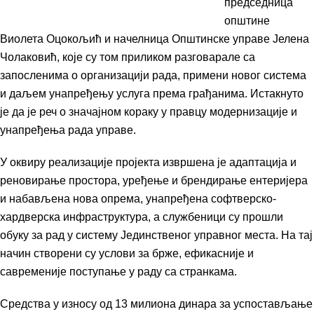
председница
општине
Виолета Оцокољић и начелница Општинске управе Јелена
Чолаковић, које су том приликом разговарале са
запосленима о организацији рада, примени новог система
и даљем унапређењу услуга према грађанима. Истакнуто
је да је реч о значајном кораку у правцу модернизације и
унапређења рада управе.
У оквиру реализације пројекта извршена је адаптација и
реновирање простора, уређење и брендирање ентеријера
и набављена нова опрема, унапређена софтверско-
хардверска инфраструктура, а службеници су прошли
обуку за рад у систему Јединственог управног места. На тај
начин створени су услови за брже, ефикасније и
савременије поступање у раду са странкама.
Средства у износу од 13 милиона динара за успостављање