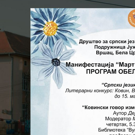
Objavljeno od
Општи