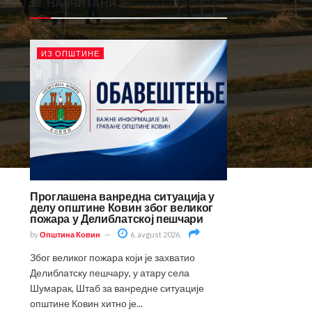
НАЈЧИТАНИЈЕ
ИЗ ОПШТИНЕ
Проглашена ванредна ситуација у
делу општине Ковин због великог
пожара у Делиблатској пешчари
by
Општина Ковин
6. avgust 2026.
Због великог пожара који је захватио
Делиблатску пешчару, у атару села
Шумарак, Штаб за ванредне ситуације
општине Ковин хитно је...