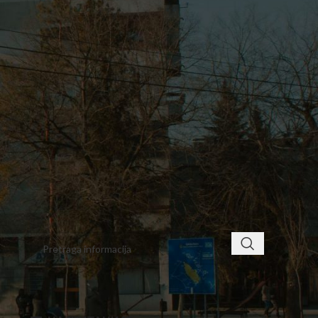
2
3
4
5
6
7
8
9
10
11
12
13
14
15
16
17
18
19
20
21
22
23
24
25
26
27
28
29
30
31
« feb
apr »
< class="widget-title">ПРОНАЂИТЕ