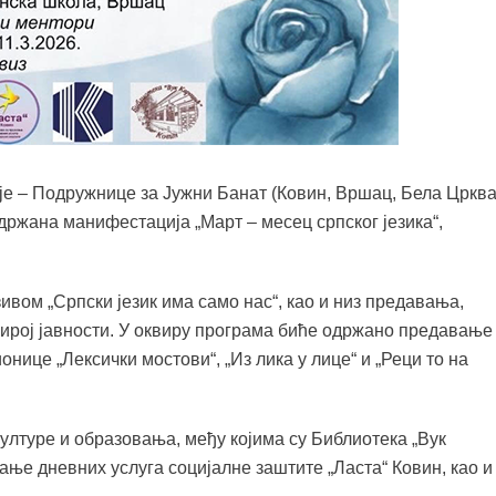
ије – Подружнице за Јужни Банат (Ковин, Вршац, Бела Цркв
држана манифестација „Март – месец српског језика“,
вом „Српски језик има само нас“, као и низ предавања,
ирој јавности. У оквиру програма биће одржано предавање
нице „Лексички мостови“, „Из лика у лице“ и „Реци то на
ултуре и образовања, међу којима су Библиотека „Вук
ање дневних услуга социјалне заштите „Ласта“ Ковин, као и