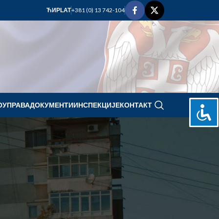
+381 (0) 13 742-104
ЋИР
LAT
ОУПРАВА
ДОКУМЕНТИ
ИНСПЕКЦИЈЕ
КОНТАКТ
mart 2026.
P
U
S
Č
P
S
N
1