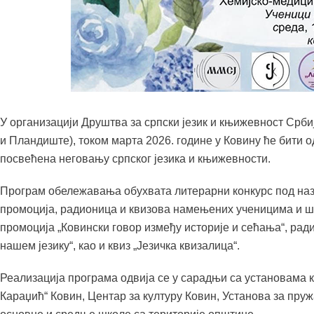
У организацији Друштва за српски језик и књижевност Срб
и Пландиште), током марта 2026. године у Ковину ће бити о
посвећена неговању српског језика и књижевности.
Програм обележавања обухвата литерарни конкурс под нази
промоција, радионица и квизова намењених ученицима и ш
промоција „Ковински говор између историје и сећања“, радио
нашем језику“, као и квиз „Језичка квизалица“.
Реализација програма одвија се у сарадњи са установама к
Караџић“ Ковин, Центар за културу Ковин, Установа за пруж