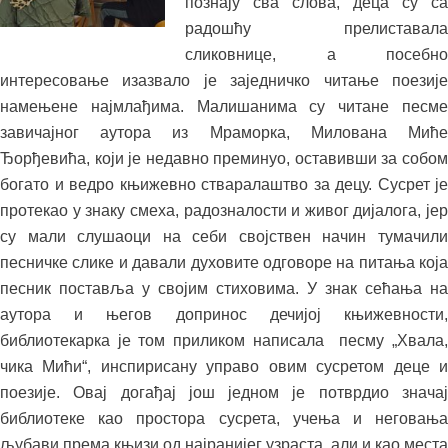
познају сва слова, деца су са
радошћу прелиставала
сликовнице, а посебно
интересовање изазвало је заједничко читање поезије
намењене најмлађима. Малишанима су читане песме
завичајног аутора из Мраморка, Милована Миће
Ђорђевића, који је недавно преминуо, оставивши за собом
богато и ведро књижевно стваралаштво за децу. Сусрет је
протекао у знаку смеха, радозналости и живог дијалога, јер
су мали слушаоци на себи својствен начин тумачили
песничке слике и давали духовите одговоре на питања која
песник поставља у својим стиховима. У знак сећања на
аутора и његов допринос дечијој књижевности,
библиотекарка је том приликом написала песму „Хвала,
чика Мићи“, инспирисану управо овим сусретом деце и
поезије. Овај догађај још једном је потврдио значај
библиотеке као простора сусрета, учења и неговања
љубави према књизи од најранијег узраста, али и као места