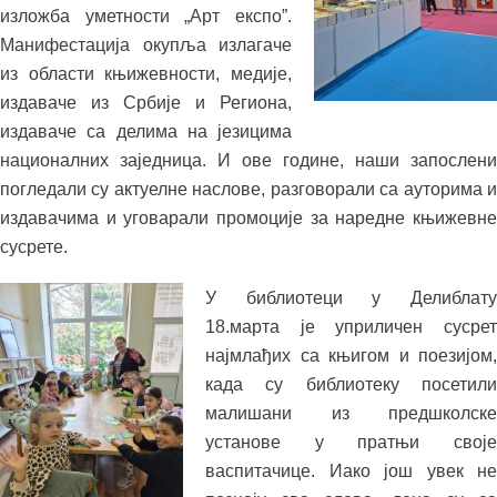
изложба уметности „Арт експо”.
Манифестација oкупља излагаче
из области књижевности, медије,
издаваче из Србије и Региона,
издаваче са делима на језицима
националних заједница. И ове године, наши запослени
погледали су актуелне наслове, разговорали са ауторима и
издавачима и уговарали промоције за наредне књижевне
сусрете.
У библиотеци у Делиблату
18.марта је уприличен сусрет
најмлађих са књигом и поезијом,
када су библиотеку посетили
малишани из предшколске
установе у пратњи своје
васпитачице. Иако још увек не