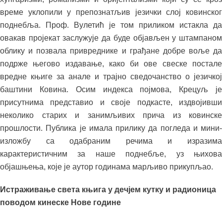
време уклопили у препознатљив језички слој ковинског
поднебља. Проф. Вулетић је том приликом истакла да
овакав пројекат заслужује да буде објављен у штампаном
облику и позвала привреднике и грађане добре воље да
подрже његово издавање, како би ове свеске постале
вредне књиге за анале и трајно сведочанство о језичкој
баштини Ковина. Осим индекса појмова, Крецуљ је
присутнима представио и своје подкасте, издвојивши
неколико старих и занимљивих прича из ковинске
прошлости. Публика је имала прилику да погледа и мини-
изложбу са одабраним речима и изразима
карактеристичним за наше поднебље, уз њихова
објашњења, које је аутор годинама марљиво прикупљао.
Истраживање света књига у дечјем кутку и радионица
поводом кинеске Нове године