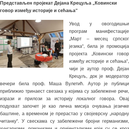
Представљен пројекат Дејана Крецуља „Ковински
говор између историје и сећања“
Увод у овогодишњи
програм манифестације
„Март – месец српског
језика“, била је промоција
пројекта „Ковински говор
између историје и сећања“,
чији је аутор проф. Дејан
Крецуљ, док је модератор
вечери била проф. Маша Вулетић. Аутор је публици
приближио тринаест свезака у којима су забележене речи,
изрази и прилози за историју локалног говора. Овај
подухват започет је као лична мисија очувања језичке
баштине, а временом је прерастао у својеврсну „народну
читанку“. У свескама су забележени бројни германизми,
хунгаризми, романизми и оријентализми који су се кроз