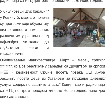
радионица са НТЦ центром поводом кинеске Нове године.
У библиотеци „Вук Караџић“
у Ковину 5. марта отпочели
су програми који обухватају
низ активности намењених
различитим узрастима – од
најмлађих читалаца до
љубитеља језика и
књижевности.
Обележавање манифестације „Март – месец српског
језика“, која се реализује у сарадњи са Друштвом за српски
језик и књижевност Србије, посета првака ОШ „Ђура
Јакшић“, посета деце из Установе за пружање дневних
услуга социјалне заштите „Ласта“ Ковин, као и радионица
са НТЦ центром поводом кинеске Нове године, чине део
ових активности.