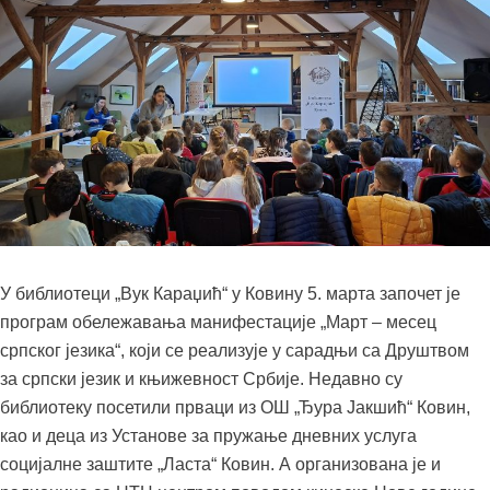
У библиотеци „Вук Караџић“ у Ковину 5. марта започет је
програм обележавања манифестације „Март – месец
српског језика“, који се реализује у сарадњи са Друштвом
за српски језик и књижевност Србије. Недавно су
библиотеку посетили прваци из ОШ „Ђура Јакшић“ Ковин,
као и деца из Установе за пружање дневних услуга
социјалне заштите „Ласта“ Ковин. А организована је и