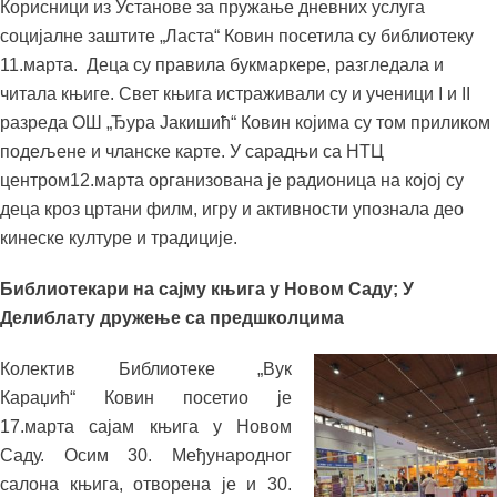
Корисници из Установе за пружање дневних услуга
социјалне заштите „Ласта“ Ковин посетила су библиотеку
11.марта. Деца су правила букмаркере, разгледала и
читала књиге. Свет књига истраживали су и ученици I и II
разреда ОШ „Ђура Јакишић“ Ковин којима су том приликом
подељене и чланске карте. У сарадњи са НТЦ
центром12.марта организована је радионица на којој су
деца кроз цртани филм, игру и активности упознала део
кинеске културе и традиције.
Библиотекари на сајму књига у Новом Саду; У
Делиблату дружење са предшколцима
Колектив Библиотеке „Вук
Караџић“ Ковин посетио је
17.марта сајам књига у Новом
Саду. Осим 30. Међународног
салона књига, отворена је и 30.