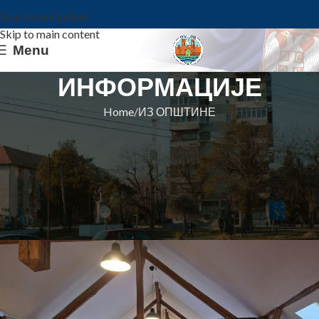
Skip to navigation
Skip to main content
Menu
ИНФОРМАЦИЈЕ
Home
ИЗ ОПШТИНЕ
ИЗ ОПШТИНЕ
Почетак мартовских програма у
библиотеци – сусрети језика,
књиге и најмлађих
Општина Ковин
On 19. mart 2026.