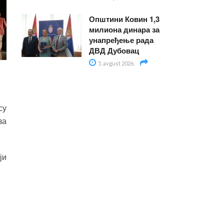
Општини Ковин 1,3
милиона динара за
унапређење рада
ДВД Дубовац
5. avgust 2026.
су
за
ји