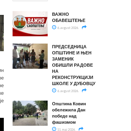
ВАЖНО
ОБАВЕШТЕЊЕ
6. avgust 2026.
ПРЕДСЕДНИЦА
ОПШТИНЕ И ЊЕН
ЗАМЕНИК
ОБИШЛИ РАДОВЕ
ин
НА
РЕКОНСТРУКЦИЈИ
ре
ШКОЛЕ У ДУБОВЦУ
не
6. avgust 2026.
ке
је
Општина Ковин
обележила Дан
победе над
фашизмом
11. maj 2026.