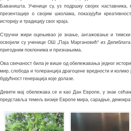
Баваништа. Ученици су, уз подршку својих наставника,
презентације о својим школама, показујући креативнос
историју и традицију свог краја.
Стручни жири оцењивао је знање, ангажовање и тимски 
освојили су ученици ОШ „Паја Маргановић“ из Делиблата
пригодним поклонима и признањима.
Ова свечаност била је више од обележавања једног историј
мир, слобода и толеранција драгоцене вредности и колико ј
будућност генерација које долазе.
Девети мај обележава се и као Дан Европе, у знак сећањ
представља темељ визије Европе мира, сарадње, демокра