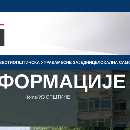
ВЕСТИ
OПШТИНСКА УПРАВА
МЕСНЕ ЗАЈЕДНИЦЕ
ЛОКАЛНА САМ
ФОРМАЦИЈЕ
Home
ИЗ ОПШТИНЕ
ПШТИНЕ
 Дан победе над фашизмом
на Ковин
On 11. maj 2026.