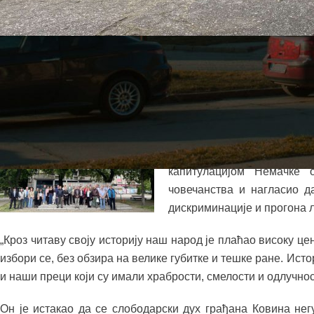
Полагањем венаца крај спомен-обележја палим борцима
Ковину је свечано обележен 9. мај – Дан победе над ф
споменика руском пилоту Николају Ускову, који је страдао 
На централном месту обел
се обратио Золтан Дани
капитулацијом Немачке о
човечанства и нагласио 
дискриминације и прогона 
„Кроз читаву своју историју наш народ је плаћао високу цен
избори се, без обзира на велике губитке и тешке ране. Ис
и наши преци који су имали храбрости, смелости и одлучнос
Он је истакао да се слободарски дух грађана Ковина негу