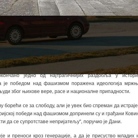
 Народноослободилачке борбе у Другом светском рату,
ашизмом. Тим поводом, венци и цвеће положени су и кр
у борбама за ослобођење овог краја.
ежавања, код Споменика палим борцима НОБ-а, присутни
, председник ОО СУБНОР Ковин. Он је подсетио да 
кончано једно од најтрагичнијих раздобља у истори
да је победом над фашизмом поражена идеологија мржњ
људи због њихове вере, расе и националне припадности.
у борећи се за слободу, али је увек био спреман да истраје
торијској победи над фашизмом допринели су и грађани Кови
ти да се супротставе непријатељу“, поручио је Дани.
је и преноси кроз генерације, а да је присуство младих 