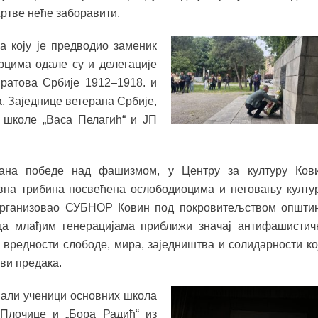
ртве неће заборавити.
а коју је предводио заменик
цима одале су и делегације
ратова Србије 1912–1918. и
 Заједнице ветерана Србије,
 школе „Васа Пелагић“ и ЈП
на победе над фашизмом, у Центру за културу Ков
ивна трибина посвећена ослободиоцима и неговању култу
е организовао СУБНОР Ковин под покровитељством општи
да млађим генерацијама приближи значај антифашистич
а вредности слободе, мира, заједништва и солидарности ко
тви предака.
овали ученици основних школа
 Плочице и „Бора Радић“ из