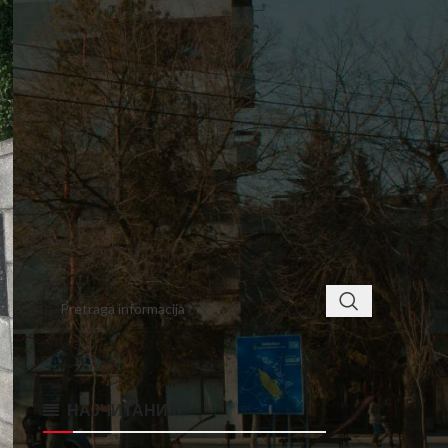
4
5
6
7
8
9
10
11
12
13
14
15
16
17
18
19
20
21
22
23
24
25
26
27
28
29
30
31
« apr
jun »
< class="widget-title">ПРОНАЂИТЕ
НАЈЧИТАНИЈЕ