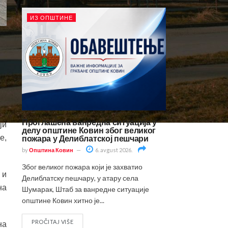
ИЗ ОПШТИНЕ
 у
ај
ма
је
Проглашена ванредна ситуација у
ји
делу општине Ковин због великог
пожара у Делиблатској пешчари
е,
by
Општина Ковин
6. avgust 2026.
Због великог пожара који је захватио
 и
Делиблатску пешчару, у атару села
на
Шумарак, Штаб за ванредне ситуације
општине Ковин хитно је...
PROČITAJ VIŠE
на