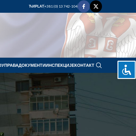
+381 (0) 13 742-104
ЋИР
LAT
ОУПРАВА
ДОКУМЕНТИ
ИНСПЕКЦИЈЕ
КОНТАКТ
maj 2026.
P
U
S
Č
P
S
N
1
2
3