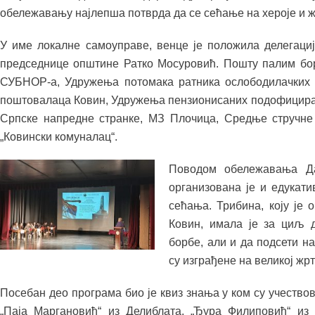
обележавању најлепша потврда да се сећање на хероје и ж
У име локалне самоуправе, венце је положила делегациј
председнице општине Ратко Мосуровић. Пошту палим бор
СУБНОР-а, Удружења потомака ратника ослободилачких 
поштовалаца Ковин, Удружења пензионисаних подофицира,
Српске напредне странке, МЗ Плочица, Средње стручне
„Ковински комуналац“.
Поводом обележавања Да
организована је и едукат
сећања. Трибина, коју ј
Ковин, имала је за циљ 
борбе, али и да подсети н
су изграђене на великој жр
Посебан део програма био је квиз знања у ком су учеств
„Паја Маргановић“ из Делиблата, „Ђура Филиповић“ из