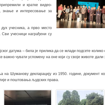
 припремили и кратке видео-
т, знање и интересовање за
дух учесника, а прво место
. Сви учесници награђени су
ског датума – била је прилика да се млади подсете колико 
е важно чувати успомену на оне који су своје животе дали 
а на Шуманову декларацију из 1950. године, документ ко
тије и поштовања људских права.