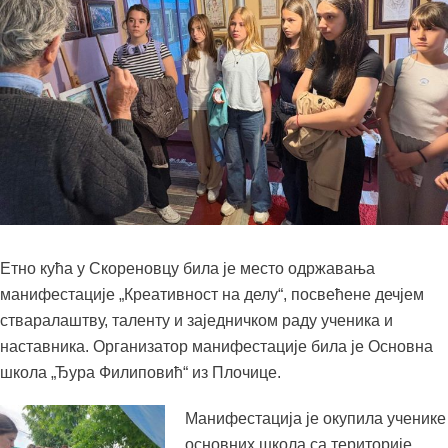
Етно кућа у Скореновцу била је место одржавања
манифестације „Креативност на делу“, посвећене дечјем
стваралаштву, таленту и заједничком раду ученика и
наставника. Организатор манифестације била је Основна
школа „Ђура Филиповић“ из Плочице.
Манифестација је окупила ученике
основних школа са територије