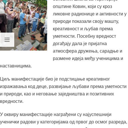
општине Ковин, који су кроз
ликовне радионице и активности у
природи показали своју машту,
креативност и љубав према
уметности. Посебну вредност
догађају дала је пријатна
атмосфера дружења, сарадње и
размене идеја међу ученицима и
наставницима.
Циљ манифестације био је подстицање креативног
изражавања код деце, развијање љубави према уметности
и природи, као и неговање заједништва и позитивних
вредности.
У оквиру манифестације награђени су најуспешнији
ученички радови у категоријама од првог до осмог разреда,