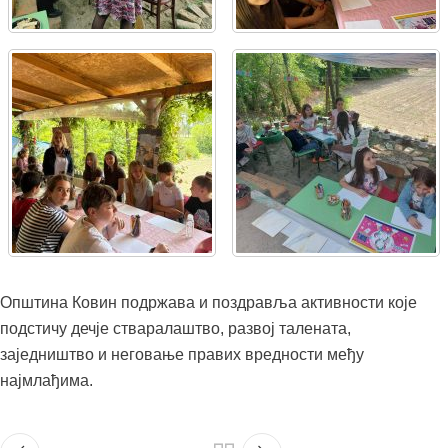
Општина Ковин подржава и поздравља активности које
подстичу дечје стваралаштво, развој талената,
заједништво и неговање правих вредности међу
најмлађима.