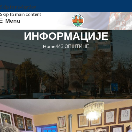
Skip to navigation
Skip to main content
Menu
ИНФОРМАЦИЈЕ
Home
ИЗ ОПШТИНЕ
ИЗ ОПШТИНЕ
Манифестација „Креативност на
делу“ окупила ученике са
територије општине Ковин
Општина Ковин
On 13. maj 2026.