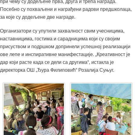
при чему су додељене прва, друга и трећа награда.
Посебно су похваљени и награђени радови предшколаца,
за које су додељене две награде.
Организатори су упутили захвалност свим учесницима,
наставницима, гостима и сарадницима који су својим
присуством и подршком допринели успешној реализацији
ове лепе и инспиративне манифестације. „Креативност је
дар који расте када се дели са другима“, истакла је
директорка ОШ „Ђура Филиповић“ Розалија Суњуг.