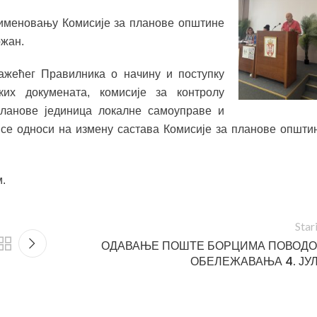
именовању Комисије за планове општине
ржан.
ажећег Правилника о начину и поступку
ких докумената, комисије за контролу
планове јединица локалне самоуправе и
е се односи на измену састава Комисије за планове општи
.
Star
ОДАВАЊЕ ПОШТЕ БОРЦИМА ПОВОД
ОБЕЛЕЖАВАЊА 4. ЈУ