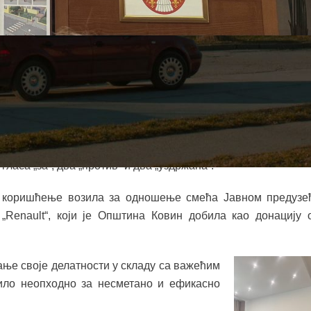
ине општине Ковин.
утврђено је да седници присуствује 26 одборника, док је
утно, те је констатовано да постоји кворум за рад
гласа „за“, два „против“ и два „уздржана“.
а коришћење возила за одношење смећа Јавном предузе
„Renault“, који је Општина Ковин добила као донацију 
ње своје делатности у складу са важећим
зило неопходно за несметано и ефикасно