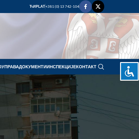
+381 (0) 13 742-104
ЋИР
LAT
ОУПРАВА
ДОКУМЕНТИ
ИНСПЕКЦИЈЕ
КОНТАКТ
jun 2026.
P
U
S
Č
P
S
N
1
2
3
4
5
6
7