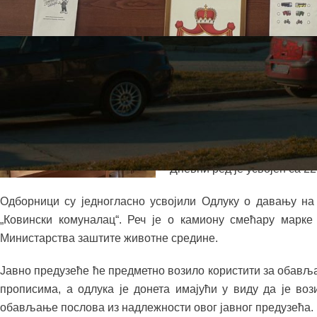
Данас је у скупштинској сали одржана 15. седница Скупшт
Након прозивке одборника 
одборника оправдано одс
одлучивање.
Дневни ред је усвојен са 22 
Одборници су једногласно усвојили Одлуку о давању н
„Ковински комуналац“. Реч је о камиону смећару марке 
Министарства заштите животне средине.
Јавно предузеће ће предметно возило користити за обавља
прописима, а одлука је донета имајући у виду да је во
обављање послова из надлежности овог јавног предузећа.