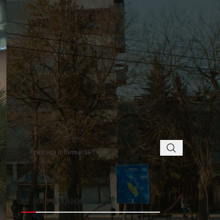
8
9
10
11
12
13
14
15
16
17
18
19
20
21
22
23
24
25
26
27
28
29
30
« maj
jul »
< class="widget-title">ПРОНАЂИТЕ
НАЈЧИТАНИЈЕ