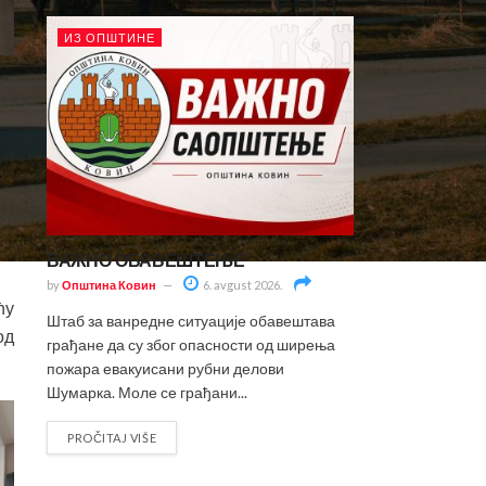
ИЗ ОПШТИНЕ
 9
 и
ВАЖНО ОБАВЕШТЕЊЕ
by
Општина Ковин
6. avgust 2026.
ћу
Штаб за ванредне ситуације обавештава
од
грађане да су због опасности од ширења
пожара евакуисани рубни делови
Шумарка. Моле се грађани...
PROČITAJ VIŠE