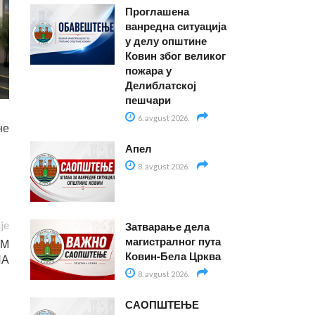
Проглашена
ванредна ситуација
у делу општине
Ковин због великог
пожара у
Делиблатској
пешчари
6. avgust 2026.
не
Апел
8. avgust 2026.
ije
Затварање дела
магистралног пута
ОМ
Ковин-Бела Црква
ЛА
8. avgust 2026.
САОПШТЕЊЕ