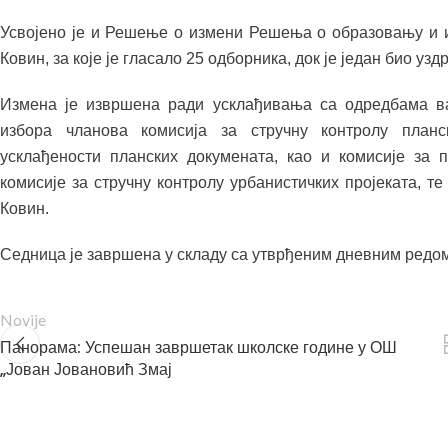
Усвојено је и Решење о измени Решења о образовању и 
Ковин, за које је гласало 25 одборника, док је један био узд
Измена је извршена ради усклађивања са одредбама в
избора чланова комисија за стручну контролу планс
усклађености планских докумената, као и комисије за 
комисије за стручну контролу урбанистичких пројеката, т
Ковин.
Седница је завршена у складу са утврђеним дневним редом
Novije
Панорама: Успешан завршетак школске године у ОШ
„Јован Јовановић Змај