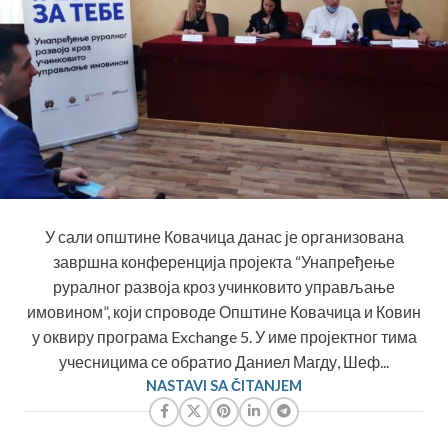
У сали општине Ковачица данас је организована
завршна конференција пројекта “Унапређење
руралног развоја кроз учинковито управљање
имовином”, који спроводе Општине Ковачица и Ковин
у оквиру програма Exchange 5. У име пројектног тима
учесницима се обратио Даниел Магду, Шеф...
NASTAVI SA ČITANJEM