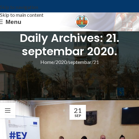
Skip to navigation
Skip to main content
Menu
Daily Archives: 21.
septembar 2020.
Home
2020
septembar
21
ИЗ ОПШТИНЕ
ЗАВРШНА КОНФЕРЕНЦИЈА ПРОЈЕКТА У
ОКВИРУ ПРОГРАМА „EXCHANGE 5“
Општина Ковин
21
SEP