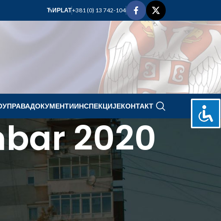
+381 (0) 13 742-104
ЋИР
LAT
ОУПРАВА
ДОКУМЕНТИ
ИНСПЕКЦИЈЕ
КОНТАКТ
mbar 2020
septembar 2020.
P
U
S
Č
P
S
N
1
2
3
4
5
6