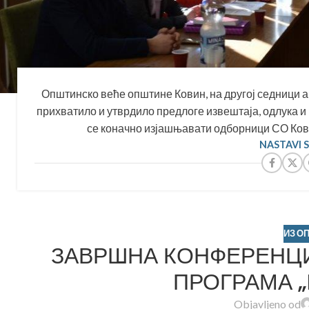
Општинско веће општине Ковин, на другој седници ак
прихватило и утврдило предлоге извештаја, одлука и
се коначно изјашњавати одборници СО Ковин
NASTAVI 
ИЗ О
ЗАВРШНА КОНФЕРЕНЦИ
ПРОГРАМА „
Objavljeno od