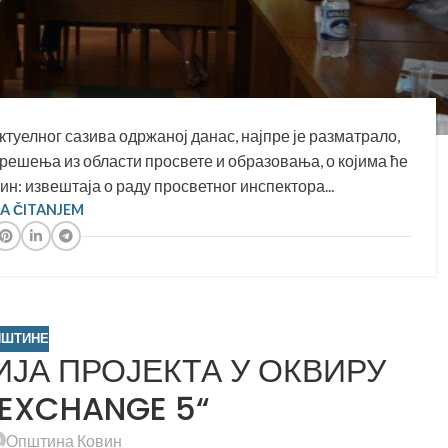
туелног сазива одржаној данас, најпре је разматрало,
 решења из области просвете и образовања, о којима ће
: извештаја о раду просветног инспектора...
SA ČITANJEM
ПШТИНЕ
ЈА ПРОЈЕКТА У ОКВИРУ
EXCHANGE 5“
Општина Ковин