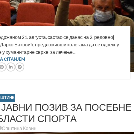
ржаном 21. августа, састао се данас на 2. редовној
к Дарко Баковић, предложивши колегама да се одрекну
у хуманитарне сврхе, за лечење...
SA ČITANJEM
ПШТИНЕ
 ЈАВНИ ПОЗИВ ЗА ПОСЕБНЕ
БЛАСТИ СПОРТА
Општина Ковин