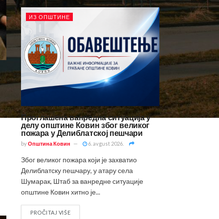
ИЗ ОПШТИНЕ
Проглашена ванредна ситуација у
делу општине Ковин због великог
пожара у Делиблатској пешчари
by
Општина Ковин
6. avgust 2026.
Због великог пожара који је захватио
Делиблатску пешчару, у атару села
Шумарак, Штаб за ванредне ситуације
општине Ковин хитно је...
PROČITAJ VIŠE