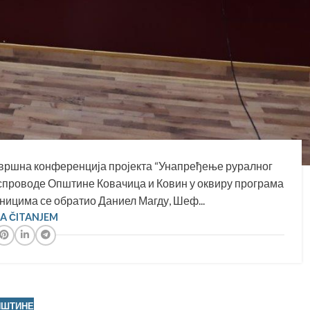
авршна конференција пројекта “Унапређење руралног
 спроводе Општине Ковачица и Ковин у оквиру програма
сницима се обратио Даниел Магду, Шеф...
SA ČITANJEM
ПШТИНЕ