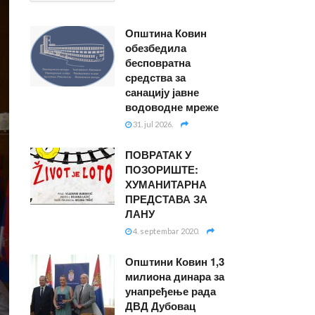
Општина Ковин
обезбедила
бесповратна
средства за
санацију јавне
водоводне мреже
31. jul 2026.
ПОВРАТАК У
ПОЗОРИШТЕ:
ХУМАНИТАРНА
ПРЕДСТАВА ЗА
ЛАНУ
4. septembar 2020.
Општини Ковин 1,3
милиона динара за
унапређење рада
ДВД Дубовац