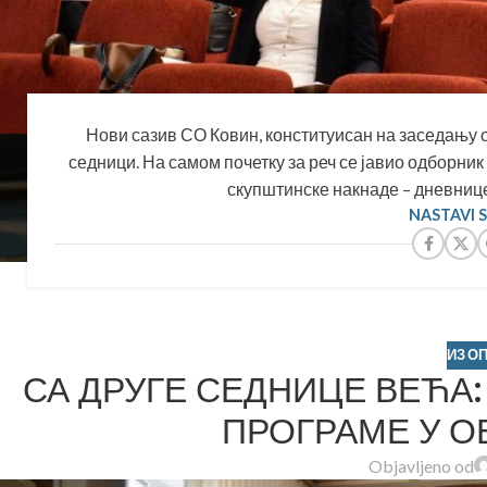
Нови сазив СО Ковин, конституисан на заседању од
седници. На самом почетку за реч се јавио одборни
скупштинске накнаде – дневнице 
NASTAVI 
ИЗ О
СА ДРУГЕ СЕДНИЦЕ ВЕЋА:
ПРОГРАМЕ У О
Objavljeno od