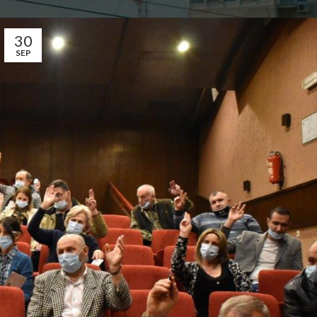
Општина Ковин
30
SEP