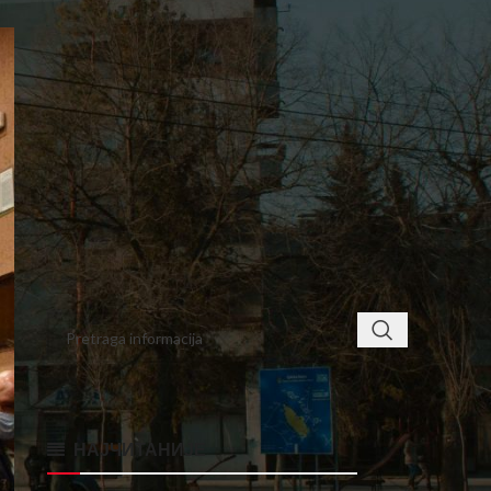
7
8
9
10
11
12
13
14
15
16
17
18
19
20
21
22
23
24
25
26
27
28
29
30
« avg
okt »
< class="widget-title">ПРОНАЂИТЕ
НАЈЧИТАНИЈЕ