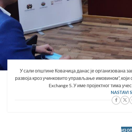
У сали општине Ковачица данас је организована з
развоја кроз учинковито управљање имовином”, који
Exchange 5. У име пројектног тима уче
NASTAVI 
ИЗ О