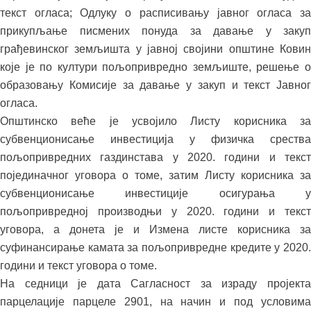
текст огласа; Одлуку о расписивању јавног огласа за
прикупљање писмених понуда за давање у закуп
грађевинског земљишта у јавној својини општине Ковин
које је по култури пољопривредно земљиште, решење о
образовању Комисије за давање у закуп и текст Јавног
огласа.
Општинско веће је усвојило Листу корисника за
субвенционисање инвестиција у физичка срества
пољопривредних газдинстава у 2020. години и текст
појединачног уговора о томе, затим Листу корисника за
субвенционисање инвестиције осигурања у
пољопривредној производњи у 2020. години и текст
уговора, а донета је и Измена листе корисника за
суфинансирање камата за пољопривредне кредите у 2020.
години и текст уговора о томе.
На седници је дата Сагласност за израду пројекта
парцелације парцеле 2901, на начин и под условима