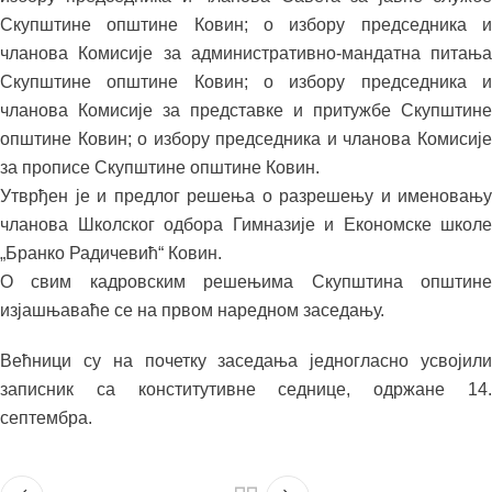
Скупштине општине Ковин; о избору председника и
чланова Комисије за административно-мандатна питања
Скупштине општине Ковин; о избору председника и
чланова Комисије за представке и притужбе Скупштине
општине Ковин; о избору председника и чланова Комисије
за прописе Скупштине општине Ковин.
Утврђен је и предлог решења о разрешењу и именовању
чланова Школског одбора Гимназије и Економске школе
„Бранко Радичевић“ Ковин.
О свим кадровским решењима Скупштина општине
изјашњаваће се на првом наредном заседању.
Већници су на почетку заседања једногласно усвојили
записник са конститутивне седнице, одржане 14.
септембра.