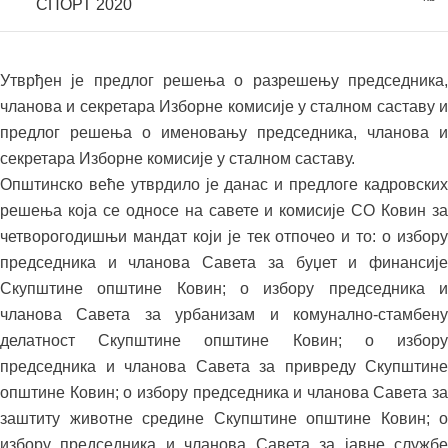
СПОРТ 2020
Утврђен је предлог решења о разрешењу председника,
чланова и секретара Изборне комисије у сталном саставу и
предлог решења о именовању председника, чланова и
секретара Изборне комисије у сталном саставу.
Општинско веће утврдило је данас и предлоге кадровских
решења која се односе на савете и комисије СО Ковин за
четворогодишњи мандат који је тек отпочео и то: о избору
председника и чланова Савета за буџет и финансије
Скупштине општине Ковин; о избору председника и
чланова Савета за урбанизам и комунално-стамбену
делатност Скупштине општине Ковин; о избору
председника и чланова Савета за привреду Скупштине
општине Ковин; о избору председника и чланова Савета за
заштиту животне средине Скупштине општине Ковин; о
избору председника и чланова Савета за јавне службе