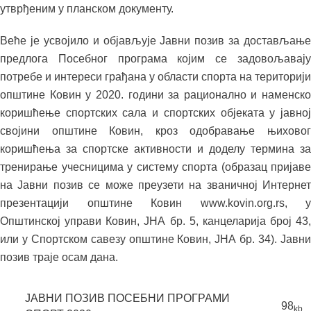
утврђеним у планском документу.
Веће је усвојило и објављује Јавни позив за достављање
предлога Посебног програма којим се задовољавају
потребе и интереси грађана у области спорта на територији
општине Ковин у 2020. години за рационално и наменско
коришћење спортских сала и спортских објеката у јавној
својини општине Ковин, кроз одобравање њиховог
коришћења за спортске активности и доделу термина за
тренирање учесницима у систему спорта (образац пријаве
на Јавни позив се може преузети на званичној Интернет
презентацији општине Ковин www.kovin.org.rs, у
Општинској управи Ковин, ЈНА бр. 5, канцеларијa број 43,
или у Спортском савезу општине Ковин, ЈНА бр. 34). Јавни
позив траје осам дана.
ЈАВНИ ПОЗИВ ПОСЕБНИ ПРОГРАМИ
98
kb