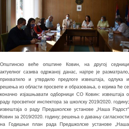
Општинско веће општине Ковин, на другој седници
актуелног сазива одржаној данас, најпре је разматрало,
прихватило и утврдило предлоге извештаја, одлука и
решења из области просвете и образовања, о којима ће се
коначно изјашњавати одборници СО Ковин: извештаја о
раду просветног инспектора за школску 2019/2020. годину;
извештаја о раду Предшколске установе „Наша Радост“
Ковин за 2019/2020. годину; решења о давању сагласности
на Годишњи план рада Предшколске установе „Наша