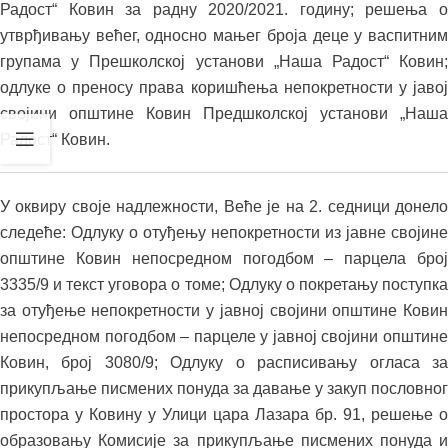
Радост“ Ковин за радну 2020/2021. годину; решења о
утврђивању већег, односно мањег броја деце у васпитним
групама у Прешколској установи „Наша Радост“ Ковин;
одлуке о преносу права коришћења непокретности у јавој
својини општине Ковин Предшколској установи „Наша
Радост“ Ковин.
У оквиру своје надлежности, Веће је на 2. седници донело
следеће: Одлуку о отуђењу непокретности из јавне својине
општине Ковин непосредном погодбом – парцела број
3335/9 и текст уговора о томе; Одлуку о покретању поступка
за отуђење непокретности у јавној својини општине Ковин
непосредном погодбом – парцеле у јавној својини општине
Ковин, број 3080/9; Одлуку о расписивању огласа за
прикупљање писмених понуда за давање у закуп пословног
простора у Ковину у Улици цара Лазара бр. 91, решење о
образовању Комисије за прикупљање писмених понуда и