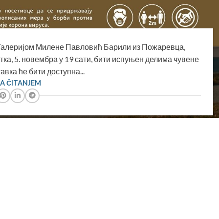
а Галеријом Милене Павловић Барили из Пожаревца,
тка, 5. новембра у 19 сати, бити испуњен делима чувене
авка ће бити доступна...
SA ČITANJEM