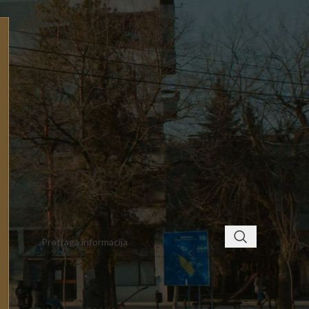
2
3
4
5
6
7
8
9
10
11
12
13
14
15
16
17
18
19
20
21
22
23
24
25
26
27
28
29
30
« okt
dec »
< class="widget-title">ПРОНАЂИТЕ