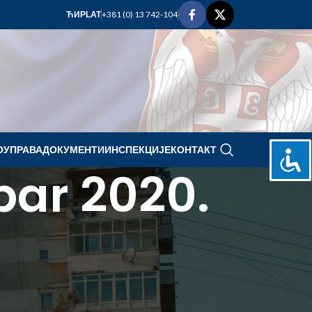
+381 (0) 13 742-104
ЋИР
LAT
ОУПРАВА
ДОКУМЕНТИ
ИНСПЕКЦИЈЕ
КОНТАКТ
bar 2020.
novembar 2020.
P
U
S
Č
P
S
N
1