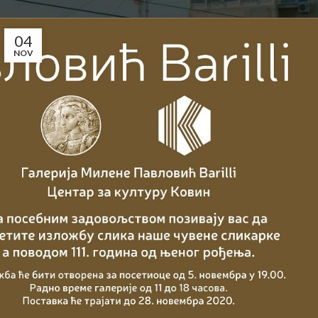
Општина Ковин
04
NOV