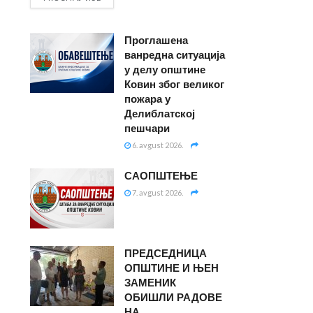
Проглашена
ванредна ситуација
у делу општине
Ковин због великог
пожара у
Делиблатској
пешчари
6. avgust 2026.
САОПШТЕЊЕ
7. avgust 2026.
ПРЕДСЕДНИЦА
ОПШТИНЕ И ЊЕН
ЗАМЕНИК
ОБИШЛИ РАДОВЕ
НА