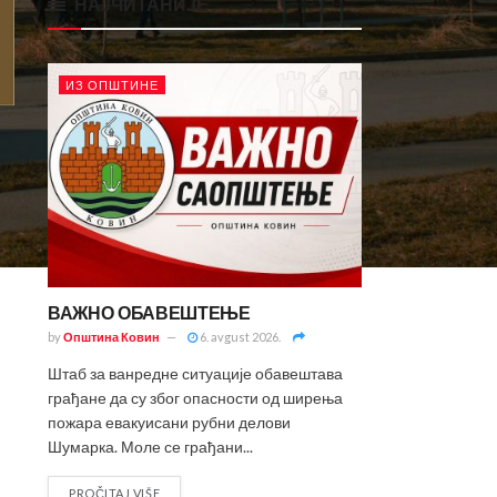
НАЈЧИТАНИЈЕ
ИЗ ОПШТИНЕ
ВАЖНО ОБАВЕШТЕЊЕ
by
Општина Ковин
6. avgust 2026.
Штаб за ванредне ситуације обавештава
грађане да су због опасности од ширења
пожара евакуисани рубни делови
Шумарка. Моле се грађани...
PROČITAJ VIŠE