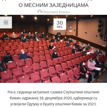
О МЕСНИМ ЗАЈЕДНИЦАМА
Општина Ковин
30
DEC
На 6. седници актуелног сазива Скупштине општине
Ковин, одржаној 18. децембра 2020, одборници су
усвојили Одлуку о буџету општине Ковин за 2021.