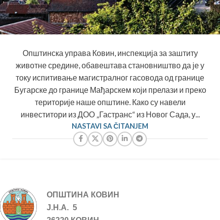
Општинска управа Ковин, инспекција за заштиту
животне средине, обавештава становништво да је у
току испитивање магистралног гасовода од границе
Бугарске до границе Мађарскем који прелази и преко
територије наше општине. Како су навели
инвеститори из ДОО „Гастранс“ из Новог Сада, у...
NASTAVI SA ČITANJEM
ОПШТИНА КОВИН
Ј.Н.А. 5