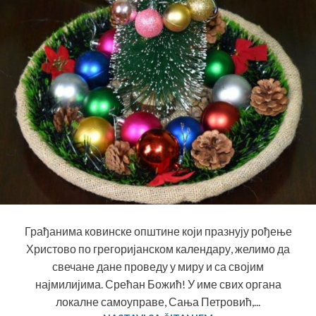
Грађанима ковинске општине који празнују рођење
Христово по грегоријанском календару, желимо да
свечане дане проведу у миру и са својим
најмилијима. Срећан Божић! У име свих органа
локалне самоуправе, Сања Петровић,...