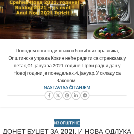
Поводом новогодишњих и божићних празника,
Општинска управа Ковин неће радити са странкама у
петак, 01. јануара 2021. године. Први радни дан у
Новој години је понедељак, 4. јануар. У складу са
Законом...
NASTAVI SA ČITANJEM
ИЗ ОПШТИНЕ
ДОНЕТ БУЏЕТ ЗА 2021. И НОВА ОДЛУКА