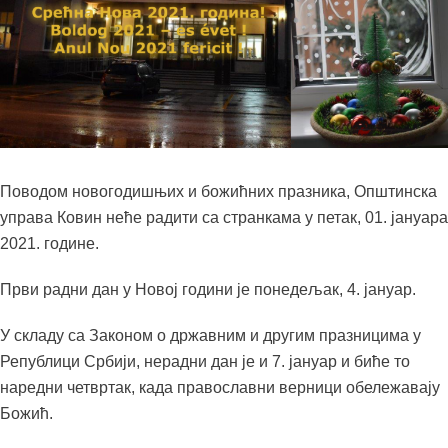
Поводом новогодишњих и божићних празника, Општинска
управа Ковин неће радити са странкама у петак, 01. јануара
2021. године.
Први радни дан у Новој години је понедељак, 4. јануар.
У складу са Законом о државним и другим празницима у
Републици Србији, нерадни дан је и 7. јануар и биће то
наредни четвртак, када православни верници обележавају
Божић.