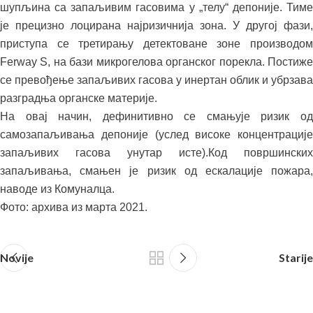
шупљина са запаљивим гасовима у „телу“ депоније. Тиме
је прецизно лоцирана најризичнија зона. У другој фази,
приступа се третирању детектоване зоне производом
Ferway S, на бази микрогелова органског порекла. Постиже
се превођење запаљивих гасова у инертан облик и убрзава
разградња органске материје.
На овај начин, дефинитивно се смањује ризик од
самозапаљивања депоније (услед високе концентрације
запаљивих гасова унутар исте).Код површинских
запаљивања, смањен је ризик од ескалације пожара,
наводе из Комуналца.
Фото: архива из марта 2021.
Novije
Starije