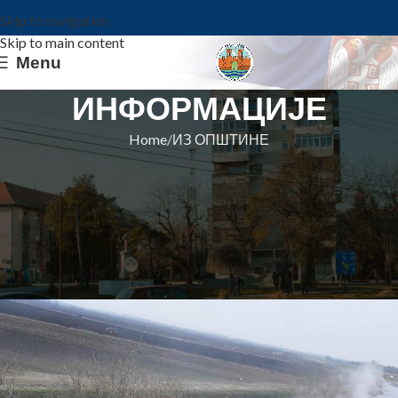
Skip to navigation
Skip to main content
Menu
ИНФОРМАЦИЈЕ
Home
ИЗ ОПШТИНЕ
ИЗ ОПШТИНЕ
ЗНАЧАЈАН ПРВИ КОРАК У
САНАЦИЈИ ДЕПОНИЈЕ У
КОВИНУ
Општина Ковин
On 17. maj 2021.