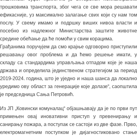
трошковима транспорта, због чега се све мора решавати
ефикасније, уз максимално залагање свих који су нам том
послу. У свему имамо и подршку виших нивоа власти и
посебно из надлежног Министарства заштите животне
средине обећање да ће помоћи у свим корацима.
Грађанима поручујем да смо крајње одговорно приступили
решавању овог проблема и да ћемо решење имати, у
складу са стандардима управљања отпадом које је наша
држава и определила јединственом стратегијом за период
2019-2024. година, што је уједно и наша шанса да локално
уредимо ову област за генерације које долазе“, саопштила
је председница Сања Петровић.
Из ЈП „Ковински комуналац“ објашњавају да је по први пут
примењен овај иновативни приступ у превенирању и
санирању пожара, а поступак се састоји из две фазе. Прво,
електромагнетним поступком је дијагностиковано стање