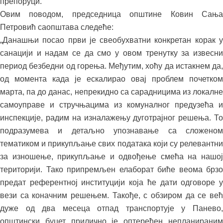
препоруци.
Овим поводом, председница општине Ковин Сања
Петровић саопштава следеће:
„Данашњи посао први је свеобухватни конкретан корак у
санацији и надам се да смо у овом тренутку за извесни
период безбедни од горења. Међутим, хоћу да истакнем да,
од момента када је ескалирао овај проблем почетком
марта, па до данас, непрекидно са сарадницима из локалне
самоуправе и стручњацима из комуналног предузећа и
инспекције, радим на изналажењу дуготрајног решења. То
подразумева и детаљно упознавање са сложеном
тематиком и прикупљање свих података који су релевантни
за изношење, прикупљање и одвођење смећа на нашој
територији. Тако припремљен елаборат биће веома брзо
предат референтној институцији која ће дати одговоре у
вези са коначним решењем. Такође, с обзиром да се већ
дуже од два месеца отпад транспортује у Панево,
општински буџет прилично је оптерећен непланираним