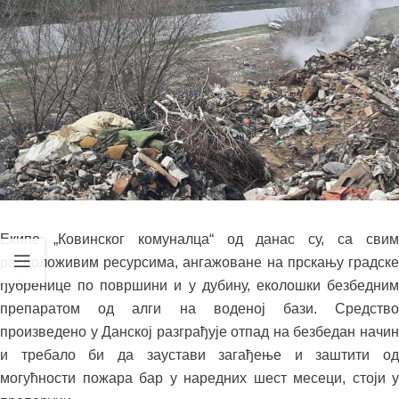
Екипе „Ковинског комуналца“ од данас су, са свим
расположивим ресурсима, ангажоване на прскању градске
ђубренице по површини и у дубину, еколошки безбедним
препаратом од алги на воденој бази. Средство
произведено у Данској разграђује отпад на безбедан начин
и требало би да заустави загађење и заштити од
могућности пожара бар у наредних шест месеци, стоји у