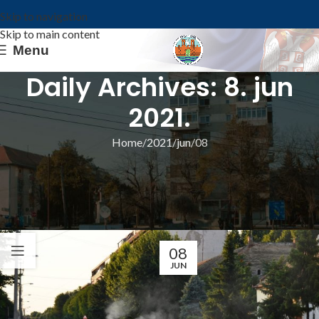
Skip to navigation
Skip to main content
Menu
Daily Archives: 8. jun
2021.
Home
2021
jun
08
ИЗ ОПШТИНЕ
ПРВИ ПУТ У 2021: СУЗБИЈАЊЕ
КОМАРАЦА У СРЕДУ, 9. ЈУНА
Општина Ковин
08
JUN