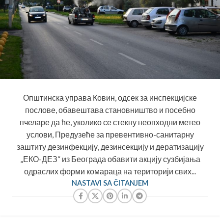
Општинска управа Ковин, одсек за инспекцијске
послове, обавештава становништво и посебно
пчеларе да ће, уколико се стекну неопходни метео
услови, Предузеће за превентивно-санитарну
заштиту дезинфекцију, дезинсекцију и дератизацију
„ЕКО-ДЕЗ“ из Београда обавити акцију сузбијања
одраслих форми комараца на територији свих...
NASTAVI SA ČITANJEM