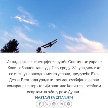
Из надлежне инспекцијске службе Општинске управе
Ковин обаваештавају да ће у среду, 23. јуна, уколико
се стекну неопходни метео услови, предузеће Еко-
Дез из Београда урадити третман сузбијања ларви
комараца на територији општине Ковин са посебним
освртом на обалу реке Дунав...
NASTAVI SA ČITANJEM