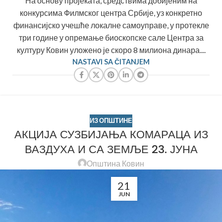
На основу пројеката, средствима добијеним на
конкурсима Филмског центра Србије, уз конкретно
финансијско учешће локалне самоуправе, у протекле
три године у опремање биоскопске сале Центра за
културу Ковин уложено је скоро 8 милиона динара....
NASTAVI SA ČITANJEM
ИЗ ОПШТИНЕ
АКЦИЈА СУЗБИЈАЊА КОМАРАЦА ИЗ
ВАЗДУХА И СА ЗЕМЉЕ 23. ЈУНА
Општина Ковин
21
JUN