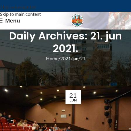
Skip to navigation
Skip to main content
Menu
Daily Archives: 21. jun
2021.
Home
2021
jun
21
ИЗ ОПШТИНЕ
10. СЕДНИЦА СО КОВИН
Општина Ковин
21
JUN