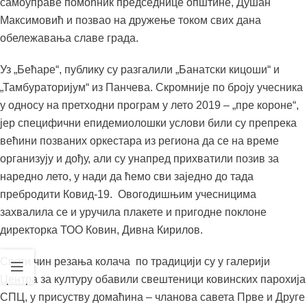
самоуправе помоћник председнице општине, Душан
Максимовић и позвао на дружење током свих дана
обележавања славе града.
Уз „Бећаре“, публику су разгалили „Банатски кицоши“ и
„Тамбураторијум“ из Панчева. Скромније по броју учесника
у односу на претходни програм у лето 2019 – „пре короне“,
јер специфични епидемиолошки услови били су препрека
већини позваних оркестара из региона да се на време
организују и дођу, али су унапред прихватили позив за
наредно лето, у нади да ћемо сви заједно до тада
пребродити Ковид-19. Овогодишњим учесницима
захвалила се и уручила плакете и пригодне поклоне
директорка ТОО Ковин, Дивна Кирилов.
Свети чин резања колача по традицији су у галерији
Центра за културу обавили свештеници ковинских парохија
СПЦ, у присуству домаћина – чланова савета Прве и Друге