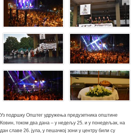
Уз подршку Општег удружења предузетника општине
Ковин, током два дана – у недељу 25. и у понедељак, на
дан славе 26. јула, у пешачкој зони у центру били су