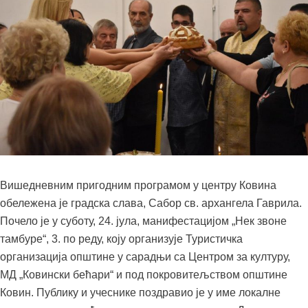
Вишедневним пригодним програмом у центру Ковина
обележена је градска слава, Сабор св. архангела Гаврила.
Почело је у суботу, 24. јула, манифестацијом „Нек звоне
тамбуре“, 3. по реду, коју организује Туристичка
организација општине у сарадњи са Центром за културу,
МД „Ковински бећари“ и под покровитељством општине
Ковин. Публику и учеснике поздравио је у име локалне