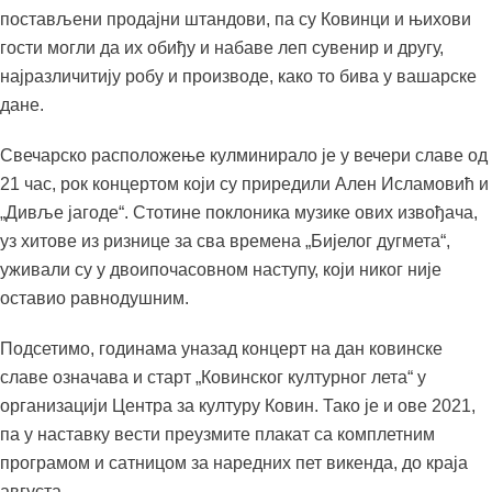
постављени продајни штандови, па су Ковинци и њихови
гости могли да их обиђу и набаве леп сувенир и другу,
најразличитију робу и производе, како то бива у вашарске
дане.
Свечарско расположење кулминирало је у вечери славе од
21 час, рок концертом који су приредили Ален Исламовић и
„Дивље јагоде“. Стотине поклоника музике ових извођача,
уз хитове из ризнице за сва времена „Бијелог дугмета“,
уживали су у двоипочасовном наступу, који никог није
оставио равнодушним.
Подсетимо, годинама уназад концерт на дан ковинске
славе означава и старт „Ковинског културног лета“ у
организацији Центра за културу Ковин. Тако је и ове 2021,
па у наставку вести преузмите плакат са комплетним
програмом и сатницом за наредних пет викенда, до краја
августа.