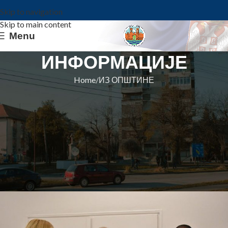
Skip to navigation
Skip to main content
Menu
ИНФОРМАЦИЈЕ
Home
ИЗ ОПШТИНЕ
ИЗ ОПШТИНЕ
ОБЕЛЕЖЕНА СЛАВА ГРАДА –
РОК КОНЦЕРТОМ НА ТРГУ
НАЈАВЉЕНО И БОГАТО
КУЛТУРНО ЛЕТО
Општина Ковин
On 28. jul 2021.