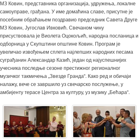
МЗ Ковин, представника организација, удружења, локалне
самоуправе, грађана. У име домаћина славе, присутне је
посебним обраћањем поздравио председник Савета Друге
МЗ Ковин, Југослав Ивковић. Свечаном чину
присуствовала је Виолета Оцокољић, народна посланица и
одборница у Скупштини општине Ковин. Програм је
увеличао извођењем сплета најлепших народних песама
суграђанин Александар Казић, један од најуспешнијих
учесника последње сезоне престижног регионалног
музичког такмичења „Звезде Гранда“. Како ред и обичаји
налажу, вече се завршило уз свечарско послужење, у
амбијенту терасе Центра за културу, уз музику „Бећара“.