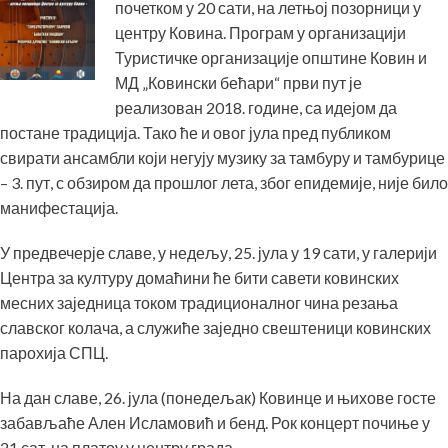
почетком у 20 сати, на летњој позорници у
центру Ковина. Програм у организацији
Туристичке организације општине Ковин и
МД „Ковински бећари“ први пут је
реализован 2018. године, са идејом да
постане традиција. Тако ће и овог јула пред публиком
свирати ансамбли који негују музику за тамбуру и тамбурице
– 3. пут, с обзиром да прошлог лета, због епидемије, није било
манифестација.
У предвечерје славе, у недељу, 25. јула у 19 сати, у галерији
Центра за културу домаћини ће бити савети ковинских
месних заједница током традиционалног чина резања
славског колача, а служиће заједно свештеници ковинских
парохија СПЦ.
На дан славе, 26. јула (понедељак) Ковинце и њихове госте
забављаће Ален Исламовић и бенд. Рок концерт почиње у
21 сат, на платоу у центру града.