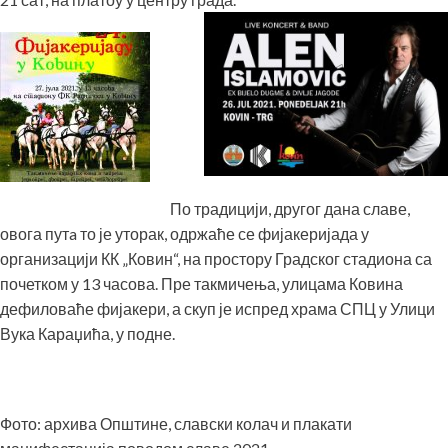
По традицији, другог дана славе,
овога путa то је уторак, одржаће се фијакеријада у
организацији КК „Ковин“, на простору Градског стадиона са
почетком у 13 часова. Пре такмичења, улицама Ковина
дефиловаће фијакери, а скуп је испред храма СПЦ у Улици
Вука Караџића, у подне.
Фото: архива Општине, славски колач и плакати