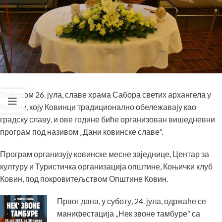
Поводом 26. јула, славе храма Сабора светих архангела у
Ковину, коју Ковинци традиционално обележавају као
градску славу, и ове године биће организован вишедневни
програм под називом „Дани ковинске славе“.
Програм организују ковинске месне заједнице, Центар за
културу и Туристичка организација општине, Коњички клуб
Ковин, под покровитељством Општине Ковин.
Првог дана, у суботу, 24. јула, одржаће се
манифестација „Нек звоне тамбуре“ са