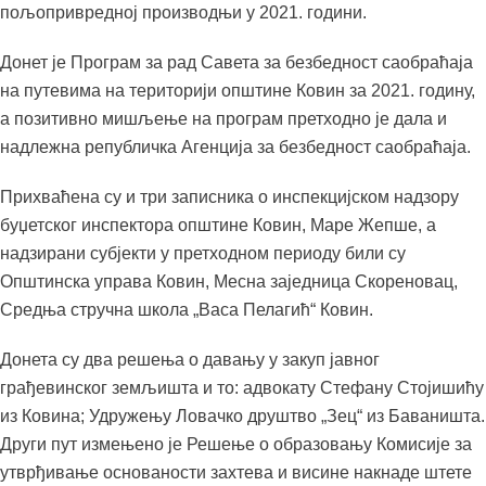
пољопривредној производњи у 2021. години.
Донет је Програм за рад Савета за безбедност саобраћаја
на путевима на територији општине Ковин за 2021. годину,
а позитивно мишљење на програм претходно је дала и
надлежна републичка Агенција за безбедност саобраћаја.
Прихваћена су и три записника о инспекцијском надзору
буџетског инспектора општине Ковин, Маре Жепше, а
надзирани субјекти у претходном периоду били су
Општинска управа Ковин, Месна заједница Скореновац,
Средња стручна школа „Васа Пелагић“ Ковин.
Донета су два решења о давању у закуп јавног
грађевинског земљишта и то: адвокату Стефану Стојишићу
из Ковина; Удружењу Ловачко друштво „Зец“ из Баваништа.
Други пут измењено је Решење о образовању Комисије за
утврђивање основаности захтева и висине накнаде штете