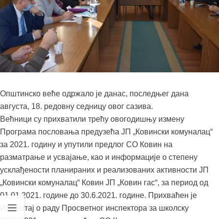
Општинско веће одржало је данас, последњег дана
августа, 18. редовну седницу овог сазива.
Већници су прихватили трећу овогодишњу измену
Програма пословања предузећа ЈП „Ковински комуналац“
за 2021. годину и упутили предлог СО Ковин на
разматрање и усвајање, као и информације о степену
усклађености планираних и реализованих активности ЈП
„Ковински комуналац“ Ковин ЈП „Ковин гас“, за период од
01.01.2021. године до 30.6.2021. године. Прихваћен је
Извештај о раду Просветног инспектора за школску