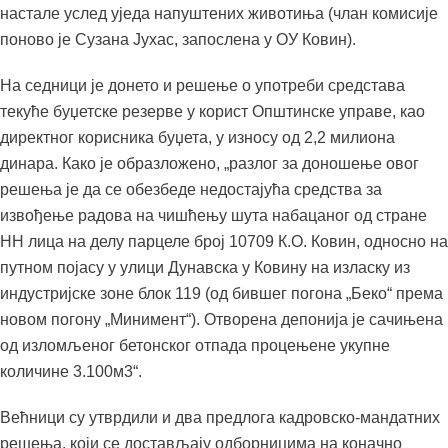
настале услед уједа напуштених животиња (члан комисије
поново је Сузана Јухас, запослена у ОУ Ковин).
На седници је донето и решење о употреби средстава
текуће буџетске резерве у корист Општинске управе, као
директног корисника буџета, у износу од 2,2 милиона
динара. Како је образложено, „разлог за доношење овог
решења је да се обезбеде недостајућа средства за
извођење радова на чишћењу шута набацаног од стране
НН лица на делу парцеле број 10709 К.О. Ковин, односно на
путном појасу у улици Дунавска у Ковину на изласку из
индустријске зоне блок 119 (од бившег погона „Беко“ према
новом погону „Минимент“). Отворена депонија је сачињена
од изломљеног бетонског отпада процењене укупне
количине 3.100м3“.
Већници су утврдили и два предлога кадровско-мандатних
решења, који се достављају одборницима на коначно