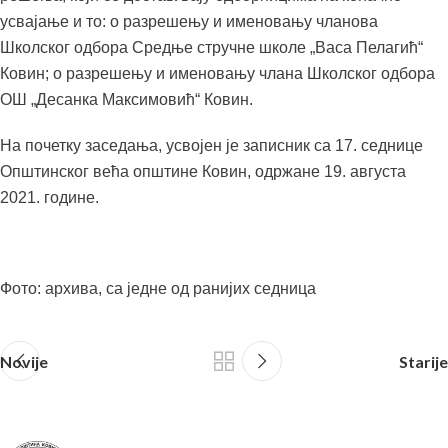
усвајање и то: о разрешењу и именовању чланова
Школског одбора Средње стручне школе „Васа Пелагић“
Ковин; о разрешењу и именовању члана Школског одбора
ОШ „Десанка Максимовић“ Ковин.
На почетку заседања, усвојен је записник са 17. седнице
Општинског већа општине Ковин, одржане 19. августа
2021. године.
Фото: архива, са једне од ранијих седница
Novije
Starije