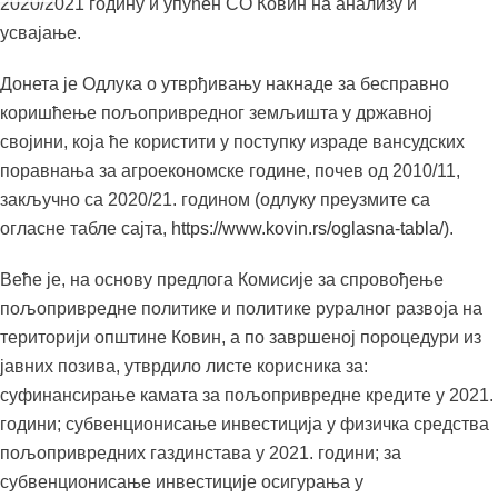
2020/2021 годину и упућен СО Ковин на анализу и
усвајање.
Донета је Одлука о утврђивању накнаде за бесправно
коришћење пољопривредног земљишта у државној
својини, која ће користити у поступку израде вансудских
поравнања за агроекономске године, почев од 2010/11,
закључно са 2020/21. годином (одлуку преузмите са
огласне табле сајта,
https://www.kovin.rs/oglasna-tabla
/).
Веће је, на основу предлога Комисије за спровођење
пољопривредне политике и политике руралног развоја на
територији општине Ковин, а по завршеној пороцедури из
јавних позива, утврдило листе корисника за:
суфинансирање камата за пољопривредне кредите у 2021.
години; субвенционисање инвестиција у физичка средства
пољопривредних газдинстава у 2021. години; за
субвенционисање инвестиције осигурања у