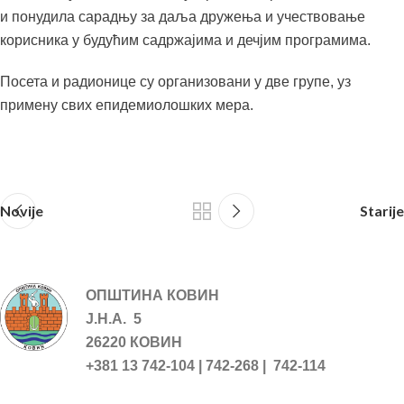
и понудила сарадњу за даља дружења и учествовање
корисника у будућим садржајима и дечјим програмима.
Посета и радионице су организовани у две групе, уз
примену свих епидемиолошких мера.
Novije
Starije
ОПШТИНА КОВИН
Ј.Н.А. 5
26220 КОВИН
+381 13 742-104 | 742-268 | 742-114