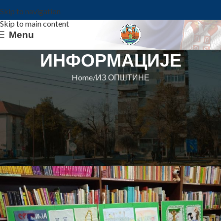
Skip to navigation
Skip to main content
Menu
ИНФОРМАЦИЈЕ
Home
ИЗ ОПШТИНЕ
ИЗ ОПШТИНЕ
ИЗЛОЖБА „ДАНА ЋИРИЛИЦЕ“ У
ОГРАНКУ БИБЛИОТЕКЕ У
БАВАНИШТУ
Општина Ковин
On 31. avgust 2021.