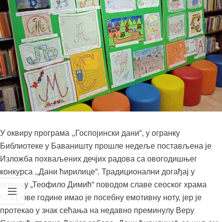
У оквиру програма ,,Госпојински дани“, у огранку
Библиотеке у Баваништу прошле недеље постављена је
Изложба похваљених дечјих радова са овогодишњег
конкурса ,,Дани ћирилице“. Традиционални догађај у
огранку „Теофило Димић“ поводом славе сеоског храма
СПЦ, ове године имао је посебну емотивну ноту, јер је
протекао у знак сећања на недавно преминулу Веру