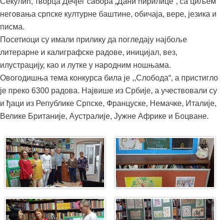
Секулић, творца Дечјег сабора „Дани ћирилице“, са циљем
неговања српске културне баштине, обичаја, вере, језика и
писма.
Посетиоци су имали прилику да погледају најбоље
литерарне и калиграфске радове, иницијал, вез,
илустрацију, као и лутке у народним ношњама.
Овогодишња тема конкурса била је ,,Слобода“, а пристигло
је преко 6300 радова. Највише из Србије, а учествовали су
и ђаци из Републике Српске, Француске, Немачке, Италије,
Велике Британије, Аустралије, Јужне Африке и Боцване.