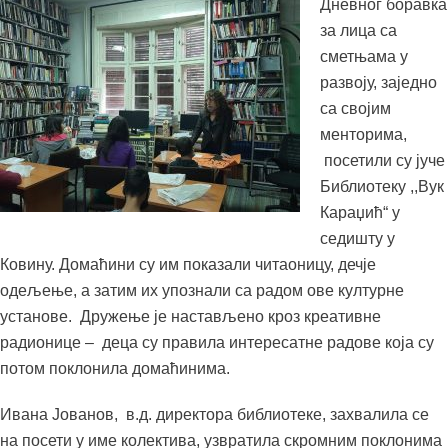
Дневног боравка
за лица са
сметњама у
развоју, заједно
са својим
менторима,
посетили су јуче
Библиотеку ,,Вук
Караџић“ у
седишту у
Ковину. Домаћини су им показали читаоницу, дечје
одељење, а затим их упознали са радом ове културне
установе. Дружење је настављено кроз креативне
радионице – деца су правила интересатне радове која су
потом поклонила домаћинима.
Ивана Јованов, в.д. директора библиотеке, захвалила се
на посети у име колектива, узвратила скромним поклонима