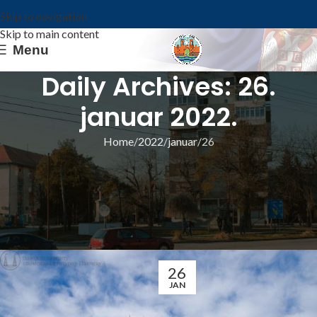
Skip to navigation
Skip to main content
Menu
Daily Archives: 26.
januar 2022.
Home
2022
januar
26
ИЗ ОПШТИНЕ
СА 27. СЕДНИЦЕ ВЕЋА: САГЛАСНОСТ ЗА
САНАЦИЈУ ПОД ТЕМЕЉИМА КУЛЕ
КОВИНСКЕ ТВРЂАВЕ
Општина Ковин
26
JAN