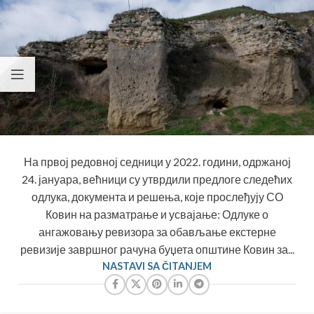
На првој редовној седници у 2022. години, одржаној
24. јануара, већници су утврдили предлоге следећих
одлука, документа и решења, које прослеђују СО
Ковин на разматрање и усвајање: Одлуке о
ангажовању ревизора за обављање екстерне
ревизије завршног рачуна буџета општине Ковин за...
NASTAVI SA ČITANJEM