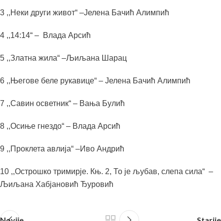
3 ,,Неки други живот“ –Јелена Бачић Алимпић
4 ,,14:14“ – Влада Арсић
5 ,,Златна жила“ –Љиљана Шарац
6 ,,Његове беле рукавице“ – Јелена Бачић Алимпић
7 ,,Савин осветник“ – Вања Булић
8 ,,Осиње гнездо“ – Влада Арсић
9 ,,Проклета авлија“ –Иво Андрић
10 ,,Острошко тримирје. Књ. 2, То је љубав, слепа сила“ –
Љиљана Хабјановић Ђуровић
Novije
Starije