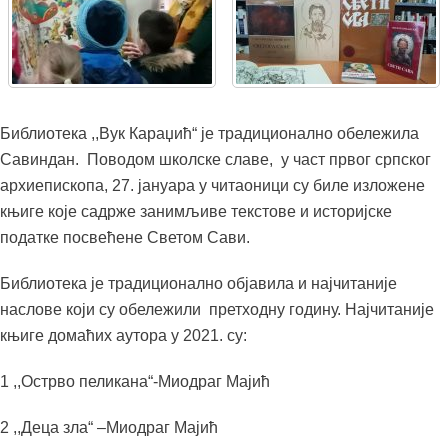
Библиотека ,,Вук Караџић“ је традиционално обележила
Савиндан. Поводом школске славе, у част првог српског
архиепископа, 27. јануара у читаоници су биле изложене
књиге које садрже занимљиве текстове и историјске
податке посвећенe Светом Сави.
Библиотека је традиционално објавила и најчитаније
наслове који су обележили претходну годину. Најчитаније
књиге домаћих аутора у 2021. су:
1 ,,Острво пеликана“-Миодраг Мајић
2 ,,Деца зла“ –Миодраг Мајић