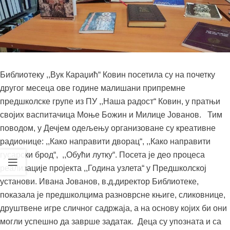
Библиотеку ,,Вук Караџић“ Ковин посетила су на почетку
другог месеца ове године малишани припремне
предшколске групе из ПУ ,,Наша радост“ Ковин, у пратњи
својих васпитачица Моње Божин и Милице Јованов. Тим
поводом, у Дечјем одељењу организоване су креативне
радионице: ,,Како направити дворац“, ,,Како направити
гусарски брод“, ,,Обући лутку“. Посета је део процеса
реализације пројекта ,,Година узлета“ у Предшколској
установи. Ивана Јованов, в.д.директор Библиотеке,
показала је предшколцима разноврсне књиге, сликовнице,
друштвене игре сличног садржаја, а на основу којих би они
могли успешно да заврше задатак. Деца су упозната и са