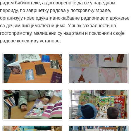
радом библиотеке, а договорено је да се у наредном
пероиду, по завршетку радова у поткровљу зграде,
организују нове едукативно-забавне радионице и дружење
са дечјим писцима/песницима. У знак захвалности на
гостопримству, малишани су нацртали и поклонили своје
радове колективу установе.