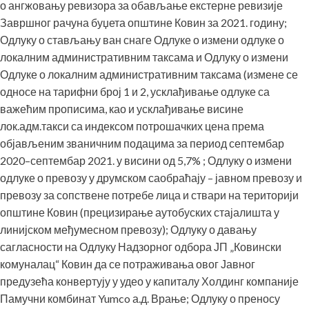
о ангжовању ревизора за обављање екстерне ревизије
Завршног рачуна буџета општине Ковин за 2021. годину;
Одлуку о стављању ван снаге Одлуке о измени одлуке о
локалним административним таксама и Одлуку о измени
Одлуке о локалним административним таксама (измене се
односе на тарифни број 1 и 2, усклађивање одлуке са
важећим прописима, као и усклађивање висине
лок.адм.такси са индексом потрошачких цена према
објављеним званичним подацима за период септембар
2020–септембар 2021. у висини од 5,7% ; Одлуку о измени
одлуке о превозу у друмском саобраћају – јавном превозу и
превозу за сопствене потребе лица и ствари на територији
општине Ковин (прецизирање аутобуских стајалишта у
линијском међумесном превозу); Одлуку о давању
сагласности на Одлуку Надзорног одбора ЈП „Ковински
комуналац“ Ковин да се потраживања овог Јавног
предузећа конвертују у удео у капиталу Холдинг компаније
Памучни комбинат Yumco а.д. Врање; Одлуку о преносу