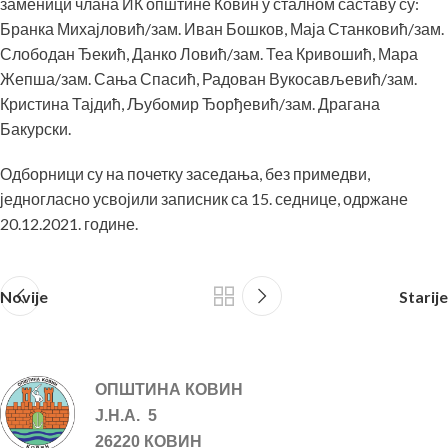
заменици члана ИК општине Ковин у сталном саставу су:
Бранка Михајловић/зам. Иван Бошков, Маја Станковић/зам.
Слободан Ђекић, Данко Ловић/зам. Теа Кривошић, Мара
Жепша/зам. Сања Спасић, Радован Вукосављевић/зам.
Кристина Тајдић, Љубомир Ђорђевић/зам. Драгана
Бакурски.
Одборници су на почетку заседања, без примедви,
једногласно усвојили записник са 15. седнице, одржане
20.12.2021. године.
Novije
Starije
ОПШТИНА КОВИН
Ј.Н.А. 5
26220 КОВИН