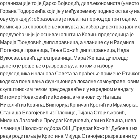
организације то је Дарко Војводић, дипл.економиста (уместо
Горана Тодоровића који је у међувремену поднео оставку на
ову функцију); образована је нова, на период од три године,
Комисија за спровођење конкурса за избор директора јавних
предузећа чији је оснивач општина Ковин: председница је
Марија Ђондовић, дипл.правница, а чланице су и Радмила
Потежица, правница, Тања Божић, дипл.правница, Нада
Вукосављевић, дипл.правница, Мара Жепша, дипл.ецц;
донето је решење о разрешењу, а потом о избору
председника и чланова Савета за праћење примене Етичког
кодекса понашања функционера локалне самоуправе: овим
скупштинским телом председаваће и у наредном мандату
Витомир Новаковић из Ковина, а чланови су Наташа
Николић из Ковина, Викторија Крничан Крстић из Мраморка,
Станиша Благојевић из Плочице, Тијана Стојиљковић,
Милица Лазовић и Предраг Копуновић, сви из Ковина; нова
чланица Школског одбора ОШ „Предраг Кожић“ Дубовац из
реда родитеља је Кристина Мијуца Станојев; разрешени су