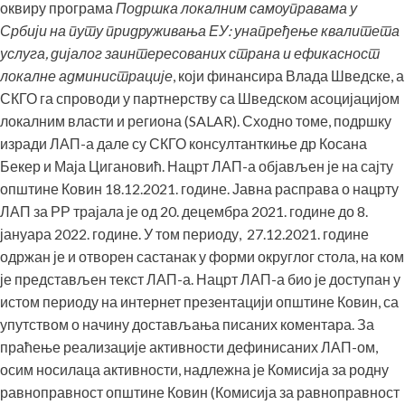
оквиру програма
Подршка локалним самоуправама у
Србији на путу придруживања ЕУ: унапређење квалитета
услуга, дијалог заинтересованих страна и ефикасност
локалне администрације
, који финансира Влада Шведске, а
СКГО га спроводи у партнерству са Шведском асоцијацијом
локалним власти и региона (SALAR). Сходно томе, подршку
изради ЛАП-а дале су СКГО консултанткиње др Косана
Бекер и Маја Цигановић. Нацрт ЛАП-а објављен је на сајту
општине Ковин 18.12.2021. године. Јавна расправа о нацрту
ЛАП за РР трајала је од 20. децембра 2021. године до 8.
јануара 2022. године. У том периоду, 27.12.2021. године
одржан је и отворен састанак у форми округлог стола, на ком
је представљен текст ЛАП-а. Нацрт ЛАП-а био је доступан у
истом периоду на интернет презентацији општине Ковин, са
упутством о начину достављања писаних коментара. За
праћење реализације активности дефинисаних ЛАП-ом,
осим носилаца активности, надлежна је Комисија за родну
равноправност општине Ковин (Комисија за равноправност