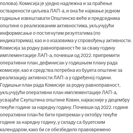
полова). Комисија је уједно надлежна и за праћење
остварености циљева ЛАП-а, и она ће најмање једном
годишње извештавати Општинско веће и председника
општине о реализованим активностима, укључујући
информисање о постигнутим резултатима (по
индикаторима), као и о изазовима у спровођењу активности.
Комисија за родну равноправност ће за сваку годину
имплементације ЛАП-а, почевши од 2022. припремити
оперативни план, дефинисан у годишњем плану рада
комисије, као и средства потребна из буџета општине за
реализацију активности ЛАП-а у одређеној години.
Годишњи план рада Комисије за родну равноправност,
укључујући оперативни план имплементације ЛАП-а,
усвајаће Скупштина општине Ковин, најкасније у децембру
текуће године за наредну годину. Почевши од 2022. године
оперативни план ће бити припреман у октобру текуће
године за наредну годину, у складу са буџетским
календаром, како би се обезбедило правовремено