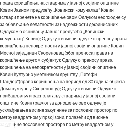
права коришћења на стварима у јавној својини општине
Ковин Јавном предузећу „Ковински комуналац“ Ковин
(ствари пренете на коришћење овом Одлуком неопходне су
за обављање делатности из надлежности дефинисаних
Одлуком о оснивању Јавног предузећа „Ковински
комуналац“ Ковин); Одлуку о измени одлуке о преносу права
коришћења непокретности у јавној својини општине Ковин
Месној заједници Скореновац (због преноса права на
коришћење другом субјекту); Одлуку о преносу права
коришћења на непокретности у јавној својини општине
Ковин Културно уметничком друштву „Петефи
Шандор“(право коришћења на период од 30 година објекта
Дома културе у Скореновцу); Одлуку о измени Одлуке о
прибављању и располагању стварима у јавној својини
општине Ковин (разлог за доношење ове одлуке је
усклађивање висине закупнине за пословни простор по
метру квадратном у првој зони, полазећи од висине
закупнине пословног простора по метру квадратном у