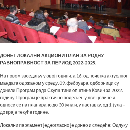
ДОНЕТ ЛОКАЛНИ АКЦИОНИ ПЛАН ЗА РОДНУ
РАВНОПРАВНОСТ ЗА ПЕРИОД 2022-2025.
На првом заседању у овој години, а 16. од почетка актуелног
мандата одржаном у среду, 09. фебруара, одборници су
донели Програм рада Скупштине општине Ковин за 2022.
годину. Програм је практично подељен у две целине и
односи се на планирано до 30 јуна и, у наставку, од 1. јула –
до краја текуће године.
Локални парламент једногласно је донео и следеће: Одлуку