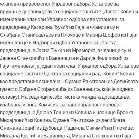
чланови привременог Управног одбора Установе за
пружање дневних услуга социјалне заштите „Ласта“ Ковин и
именовани чланови Управног одбора ове установе: за
председницу Катарина Ђукић из Гаја, а чланице су и
Слађана Станисављев из Плочице и Марија Шефер из Гаја;
именован је и Надзорни одбор Установе за „Ласта“,
председница је Јасна Ђукић из Мраморка, а чланице су и
Јелена Станковић из Баваништа и Дарија Филиповић из
Гаја; именован је један нови члан Управног одбора Установе
социјалне заштите Центар за социјални рад „Ковин“ Ковин
као представник оснивача – Сузана Ракитован из Делиблата
(уместо Срђана Стојановића из Баваништа, који је поднео
оставку). На седници је, због истека мандата досадашње,
изабрана и нова Комисија за равноправност полова:
председница је Дејана Тошић из Ковина и чланице Бранка
Михајловић из Ковина, Сузана Ракитован из делиблата,
Снежана Јоцић из Дубовца, Радмила Сикимић из Плочице,
Миљана Крстић из Баваништа, Мирјана Стојковић из Гаја.