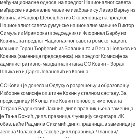
међунационалне односе, на предлог Националног савета
мађарске националне мањине изабрани су Лазар Варњу из
Ковина и Нандор Шебешћен из Скореновца; на предлог
Националног савета румунске националне мањине Виктор
Симуљ из Мраморка (председник) и Флоринел Барбу из
Ковина, на предлог Националног савета ромске национ.
мањине Горан Ђорђевић из Баваништа и Весна Новаков из
Ковина (заменица председника), на предлог Комисије за
административно-мандатна питања СО Ковин – Зоран
Шпика из и Дарко Јовановић из Ковина.
СО Ковин је донела и Одлуку о разрешењу и образовању
Изборне комисије општине Ковин у сталном саставу. За
председницу ИК општине Ковин поново је именована
Татјана Раденковић Јакшић, дипл.правник, њена заменица
је Тања Божић, дипл. правница. Функцију секретара ИК
обављаће Радмила Сикимић, дипл.правница, а заменица је
Јелена Чолаковић, такође дипл.правница. Чланови/