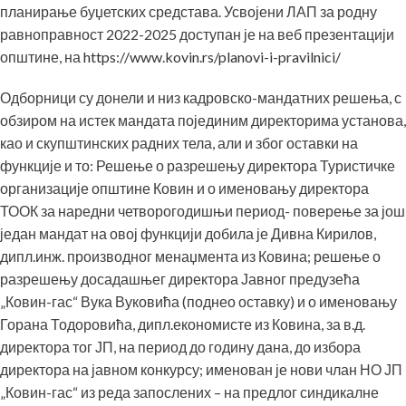
планирање буџетских средстава. Усвојени ЛАП за родну
равноправност 2022-2025 доступан је на веб презентацији
општине, на
https://www.kovin.rs/planovi-i-pravilnici/
Одборници су донели и низ кадровско-мандатних решења, с
обзиром на истек мандата појединим директорима установа,
као и скупштинских радних тела, али и због оставки на
функције и то: Решење о разрешењу директора Туристичке
организације општине Ковин и о именовању директора
ТООК за наредни четворогодишњи период- поверење за још
један мандат на овој функцији добила је Дивна Кирилов,
дипл.инж. производног менаџмента из Ковина; решење о
разрешењу досадашњег директора Јавног предузећа
„Ковин-гас“ Вука Вуковића (поднео оставку) и о именовању
Горана Тодоровића, дипл.економисте из Ковина, за в.д.
директора тог ЈП, на период до годину дана, до избора
директора на јавном конкурсу; именован је нови члан НО ЈП
„Ковин-гас“ из реда запослених – на предлог синдикалне