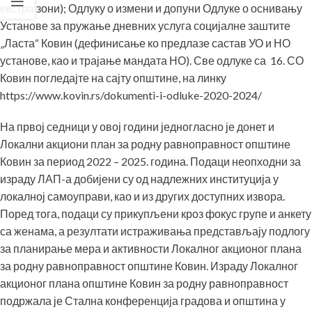
екстра зони); Одлуку о измени и допуни Одлуке о оснивању
Установе за пружање дневних услуга социјалне заштите
„Ласта“ Ковин (дефинисање ко предлазе састав УО и НО
установе, као и трајање мандата НО). Све одлуке са 16. СО
Ковин погледајте на сајту општине, на линку
https://www.kovin.rs/dokumenti-i-odluke-2020-2024/
На првој седници у овој години једногласно је донет и
Локални акциони план за родну равноправност општине
Ковин за период 2022 – 2025. година. Подаци неопходни за
израду ЛАП-а добијени су од надлежних институција у
локалној самоуправи, као и из других доступних извора.
Поред тога, подаци су прикупљени кроз фокус групе и анкету
са женама, а резултати истраживања представљају подлогу
за планирање мера и активности Локалног акционог плана
за родну равноправност општине Ковин. Израду Локалног
акционог плана општине Ковин за родну равноправност
подржала је Стална конференција градова и општина у