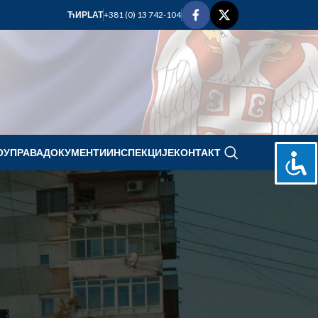
+381 (0) 13 742-104
ЋИР
LAT
ОУПРАВА
ДОКУМЕНТИ
ИНСПЕКЦИЈЕ
КОНТАКТ
april 2022.
P
U
S
Č
P
S
N
1
2
3