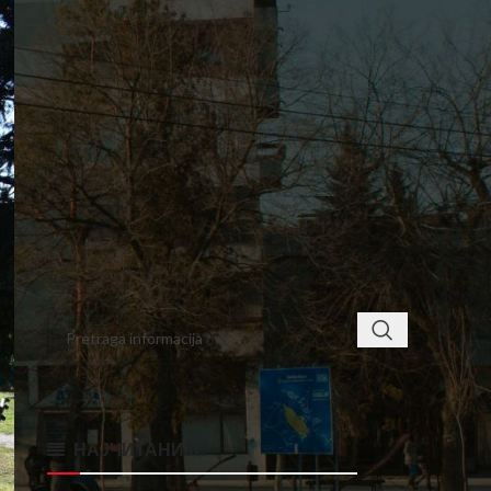
4
5
6
7
8
9
10
11
12
13
14
15
16
17
18
19
20
21
22
23
24
25
26
27
28
29
30
« mar
maj »
< class="widget-title">ПРОНАЂИТЕ
НАЈЧИТАНИЈЕ