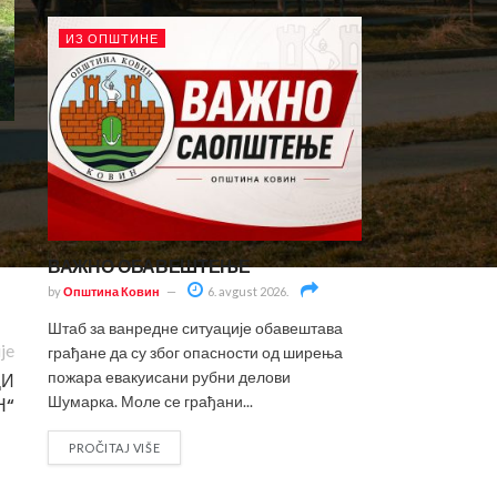
ИЗ ОПШТИНЕ
е
им
ВАЖНО ОБАВЕШТЕЊЕ
by
Општина Ковин
6. avgust 2026.
Штаб за ванредне ситуације обавештава
ije
грађане да су због опасности од ширења
пожара евакуисани рубни делови
ЦИ
Шумарка. Моле се грађани...
Н“
PROČITAJ VIŠE