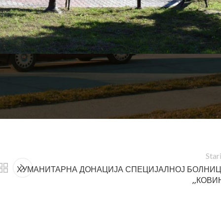
 и обавештавамо грађанке и грађане да службе Општинск
торак, 3. маја 2022, у складу са Законом о државним и друг
хитности је број централе, (013) 742-104.
Star
ХУМАНИТАРНА ДОНАЦИЈА СПЕЦИЈАЛНОЈ БОЛНИ
,,КОВИ