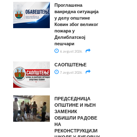
Проглашена
ванредна ситуација
у делу општине
Ковин због великог
пожара у
Делиблатској
пешчари
6. avgust 2026.
САОПШТЕЊЕ
7. avgust 2026.
ПРЕДСЕДНИЦА
ОПШТИНЕ И ЊЕН
ЗАМЕНИК
ОБИШЛИ РАДОВЕ
НА
РЕКОНСТРУКЦИЈИ