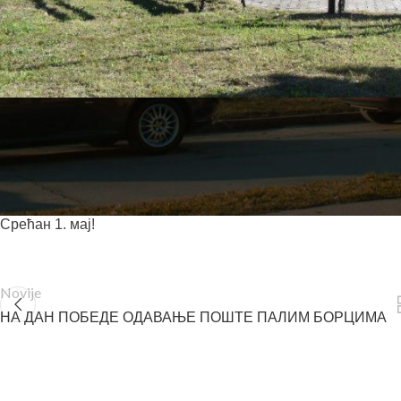
Свим радним људима честитамо Међународни празник рада
управе Ковин неће радити са странкама у понедељак, 2. и у
празницима у Републици Србији. Дежурни телефон у случају 
Срећан 1. мај!
Novije
НА ДАН ПОБЕДЕ ОДАВАЊЕ ПОШТЕ ПАЛИМ БОРЦИМА