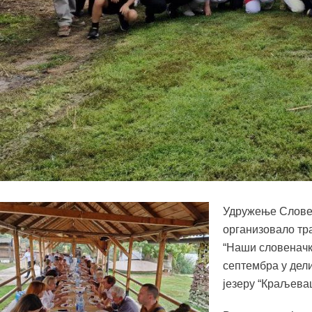
Удружење Словена
организовало тр
“Наши словеначки
септембра у дел
језеру “Краљевац