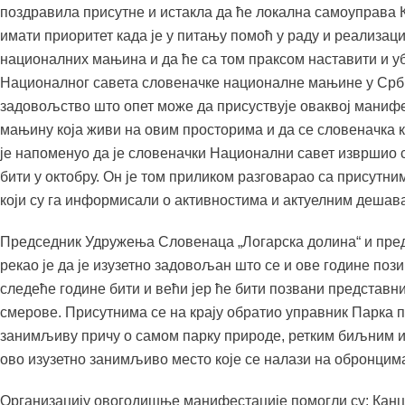
поздравила присутне и истакла да ће локална самоуправа
имати приоритет када је у питању помоћ у раду и реализаци
националних мањина и да ће са том праксом наставити и у
Националног савета словеначке националне мањине у Србиј
задовољство што опет може да присуствује оваквој манифес
мањину која живи на овим просторима и да се словеначка к
је напоменуо да је словеначки Национални савет извршио 
бити у октобру. Он је том приликом разговарао са присутн
који су га информисали о активностима и актуелним деша
Председник Удружења Словенаца „Логарска долина“ и пре
рекао је да је изузетно задовољан што се и ове године позив
следеће године бити и већи јер ће бити позвани представни
смерове. Присутнима се на крају обратио управник Парка 
занимљиву причу о самом парку природе, ретким биљним и 
ово изузетно занимљиво место које се налази на обронцим
Организацију овогодишње манифестације помогли су: Канц