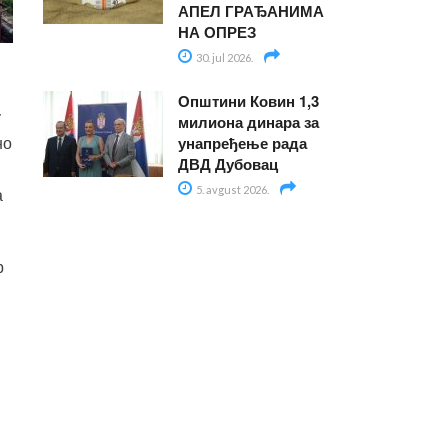
АПЕЛ ГРАЂАНИМА
НА ОПРЕЗ
30. jul 2026.
Општини Ковин 1,3
у
милиона динара за
унапређење рада
но
ДВД Дубовац
5. avgust 2026.
а
р