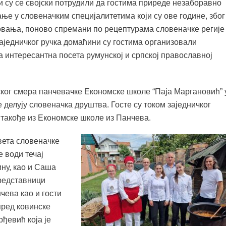
 су се својски потрудили да гостима приреде незаборавно
е у словеначким специјалитетима који су ове године, због
овања, поново спремани по рецептурама словеначке регије
аједничког ручка домаћини су гостима организовали
а интересантна посета румунској и српској православној
ког смера панчевачке Економске школе “Паја Маргановић” 
е делују словеначка друштва. Госте су током заједничког
такође из Економске школе из Панчева.
вета словеначке
 води течај
ину, као и Саша
представници
чева као и гости
пред ковинске
ђевић која је