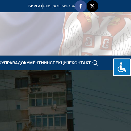
+381 (0) 13 742-104
ЋИР
LAT
ОУПРАВА
ДОКУМЕНТИ
ИНСПЕКЦИЈЕ
КОНТАКТ
septembar 2022.
P
U
S
Č
P
S
N
1
2
3
4