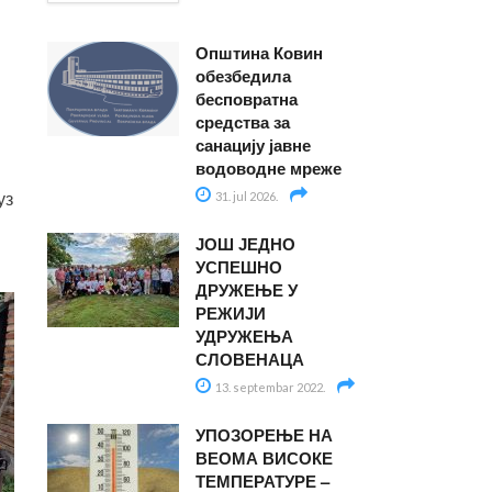
Општина Ковин
обезбедила
бесповратна
средства за
санацију јавне
водоводне мреже
31. jul 2026.
уз
ЈОШ ЈЕДНО
УСПЕШНО
ДРУЖЕЊЕ У
РЕЖИЈИ
УДРУЖЕЊА
СЛОВЕНАЦА
13. septembar 2022.
УПОЗОРЕЊЕ НА
ВЕОМА ВИСОКЕ
ТЕМПЕРАТУРЕ –