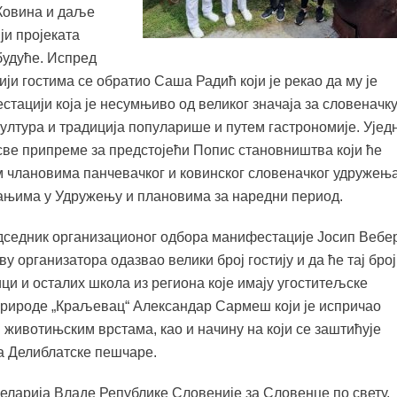
 Ковина и даље
ји пројеката
будуће. Испред
и гостима се обратио Саша Радић који је рекао да му је
тацији која је несумњиво од великог значаја за словеначк
ултура и традиција популарише и путем гастрономије. Ујед
све припреме за предстојећи Попис становништва који ће
им члановима панчевачког и ковинског словеначког удружењ
вањима у Удружењу и плановима за наредни период.
дседник организационог одбора манифестације Јосип Вебе
у организатора одазвао велики број гостију и да ће тај број
ци и осталих школа из региона које имају угоститељске
природе „Краљевац“ Александар Сармеш који је испричао
животињским врстама, као и начину на који се заштићује
а Делиблатске пешчаре.
еларија Владе Републике Словеније за Словенце по свету,