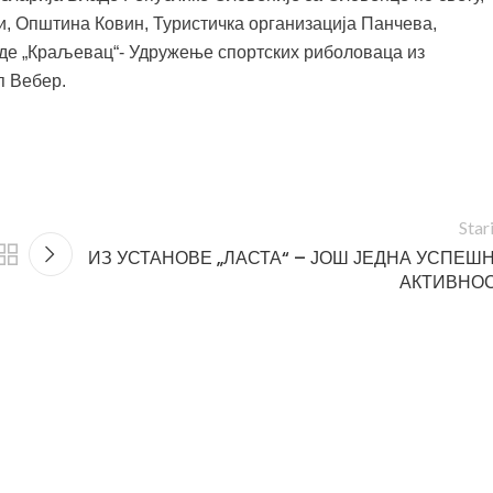
, Општина Ковин, Туристичка организација Панчева,
де „Краљевац“- Удружење спортских риболоваца из
п Вебер.
Star
ИЗ УСТАНОВЕ „ЛАСТА“ – ЈОШ ЈЕДНА УСПЕШ
АКТИВНО