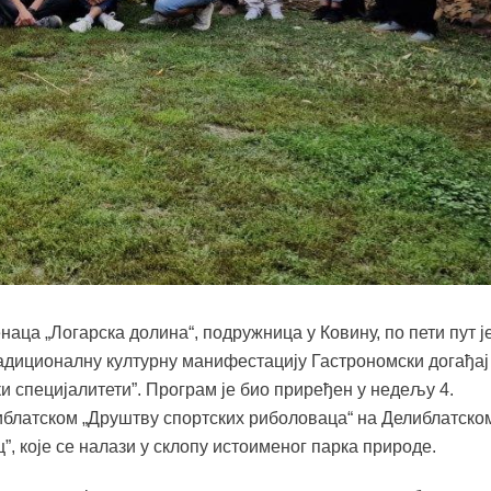
ца „Логарска долина“, подружница у Ковину, по пети пут ј
адиционалну културну манифестацију Гастрономски догађај
 специјалитети”. Програм је био приређен у недељу 4.
иблатском „Друштву спортских риболоваца“ на Делиблатско
”, које се налази у склопу истоименог парка природе.