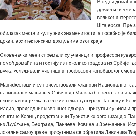
Вредни домаћини
дружење и уживањ
великог интерес
Штајерска. Пре з
обилазак места и културних знаменитости, а посебно је бил
цркви, архитектонским драгуљима овог краја.
Словеначки мени спремали су ученици и професори куварс
помоћ домаћина и гостију из неколико градова из Србије гд
ручка услуживали ученици и професори конобарског смера 
Манифестацији су присуствовали чланови Националног са
националне мањине у Србији др Милена Спремо, која иначе
словеначког језика са елементима културе у Панчеву и Ков
Радић, председник Извршног одбора. Присутни су били и 
општине Ковин, представници Туристичке организације Пан
из Љубљане, Београда, Панчева, Ковина и Зрењанина. Ис
локалне самоуправе присутнима се обратила Лавиника Ђор