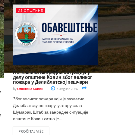
ИЗ ОПШТИНЕ
Поглашена ванредна ситуација у
делу општине Ковин због великог
пожара у Делиблатској пешчари
by
Општина Ковин
5. avgust 2026.
е
Због великог пожара који је захватио
Делиблатску пешчару, у атару села
Шумарак, Штаб за ванредне ситуације
м
општине Ковин хитно је...
PROČITAJ VIŠE