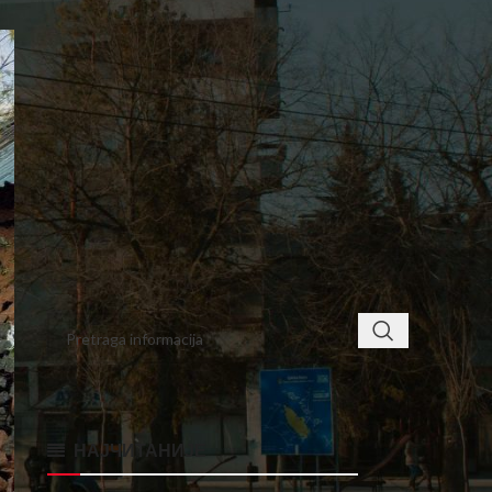
5
6
7
8
9
10
11
12
13
14
15
16
17
18
19
20
21
22
23
24
25
26
27
28
29
30
« avg
okt »
< class="widget-title">ПРОНАЂИТЕ
НАЈЧИТАНИЈЕ