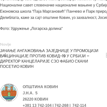
Национални савет словеначке националне мањине у Србији
Економска школа “Паја Маргановић” Панчево и Парк приро
Делиблата, каже за сајт општине Ковин, уз захвалност, Јоси
Фото: Удружење „Логарска долина“
Novije
ЈАЧАЊЕ АНГАЖОВАЊА ЗАЈЕДНИЦЕ У ПРОМОЦИЈИ
ВАКЦИНАЦИЈЕ ПРОТИВ КОВИД-19 У СРБИЈИ –
ДИРЕКТОР КАНЦЕЛАРИЈЕ СЗО ФАБИО СКАНИ
ПОСЕТИО КОВИН
ОПШТИНА КОВИН
Ј.Н.А. 5
26220 КОВИН
+381 13 742-104 | 742-268 | 742-114