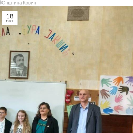
Општина Ковин
18
OKT