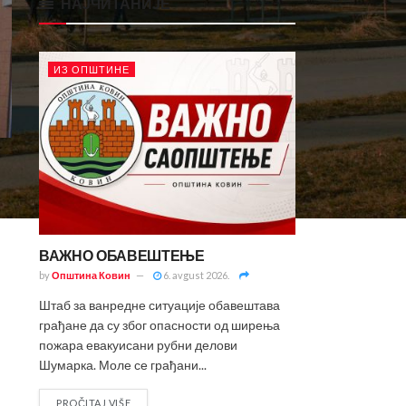
НАЈЧИТАНИЈЕ
ИЗ ОПШТИНЕ
ВАЖНО ОБАВЕШТЕЊЕ
by
Општина Ковин
6. avgust 2026.
Штаб за ванредне ситуације обавештава
грађане да су због опасности од ширења
пожара евакуисани рубни делови
Шумарка. Моле се грађани...
PROČITAJ VIŠE