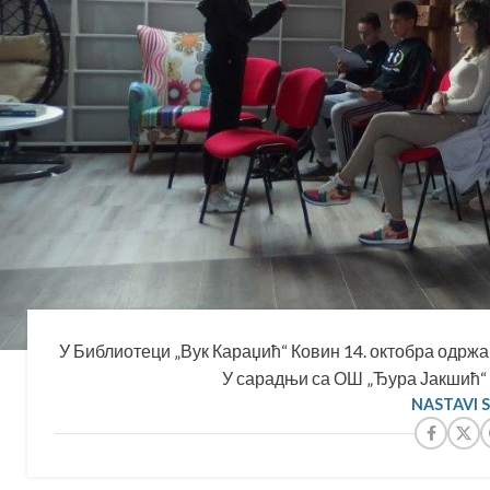
У Библиотеци „Вук Караџић“ Ковин 14. октобра одржан
У сарадњи са ОШ „Ђура Јакшић“ К
NASTAVI 