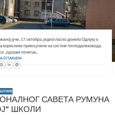
ној јуче, 17. октобра, једногласно донело Одлуку о
 за кориснике прикључене на систем топлодалековода.
е „одлаже почетак...
SA ČITANJEM
ПШТИНЕ
ОНАЛНОГ САВЕТА РУМУНА
Ј“ ШКОЛИ