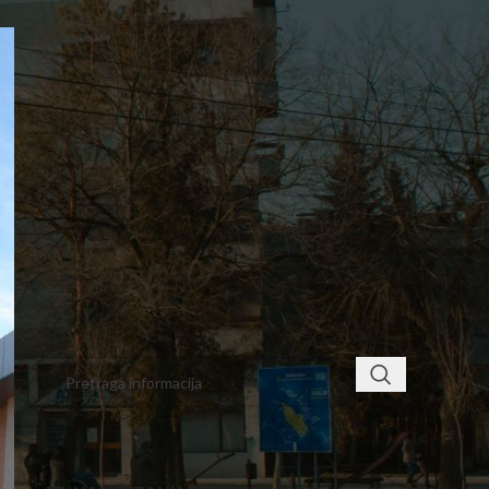
3
4
5
6
7
8
9
10
11
12
13
14
15
16
17
18
19
20
21
22
23
24
25
26
27
28
29
30
31
« sep
nov »
< class="widget-title">ПРОНАЂИТЕ