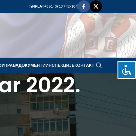
+381 (0) 13 742-104
ЋИР
LAT
ОУПРАВА
ДОКУМЕНТИ
ИНСПЕКЦИЈЕ
КОНТАКТ
ar 2022.
oktobar 2022.
P
U
S
Č
P
S
N
1
2