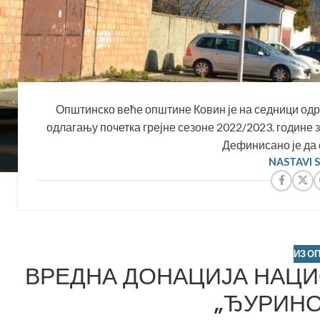
Општинско веће општине Ковин је на седници одржа
одлагању почетка грејне сезоне 2022/2023. године
Дефинисано је да с
NASTAVI 
ИЗ О
ВРЕДНА ДОНАЦИЈА НАЦИ
„ЂУРИНО