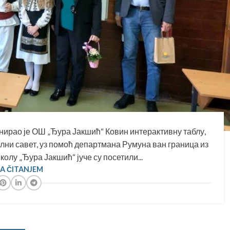
ирао је ОШ „Ђура Јакшић“ Ковин интерактивну таблу,
лни савет, уз помоћ департмана Румуна ван граница из
лу „Ђура Јакшић“ јуче су посетили...
SA ČITANJEM