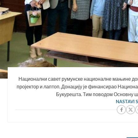
Национални савет румунске националне мањине дон
пројектор и лаптоп. Донацију је финансирао Национа
Букурешта. Тим поводом Основну шко
NASTAVI 