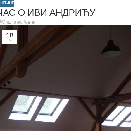
ПШТИНЕ
ЧАС О ИВИ АНДРИЋУ
Општина Ковин
18
OKT