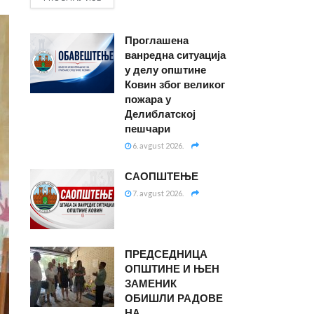
Проглашена
ванредна ситуација
у делу општине
Ковин због великог
пожара у
Делиблатској
пешчари
6. avgust 2026.
САОПШТЕЊЕ
7. avgust 2026.
ПРЕДСЕДНИЦА
ОПШТИНЕ И ЊЕН
ЗАМЕНИК
ОБИШЛИ РАДОВЕ
НА