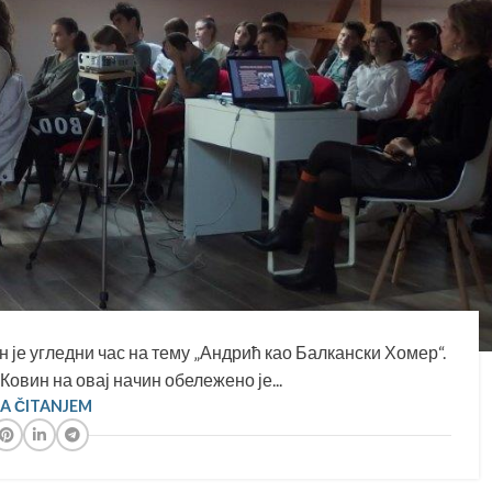
 је угледни час на тему „Андрић као Балкански Хомер“.
овин на овај начин обележено је...
SA ČITANJEM