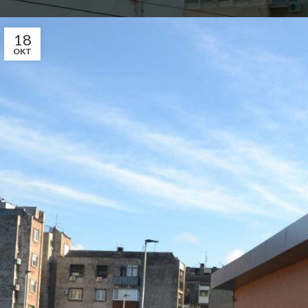
Општина Ковин
18
OKT