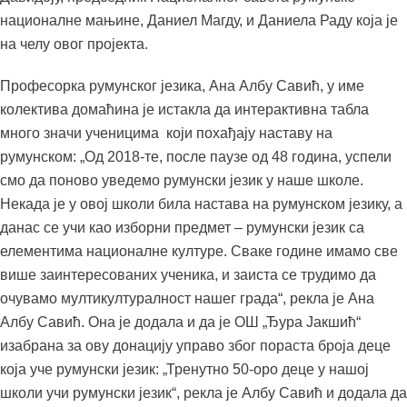
националне мањине, Даниел Магду, и Даниела Раду која је
на челу овог пројекта.
Професорка румунског језика, Ана Албу Савић, у име
колектива домаћина је истакла да интерактивна табла
много значи ученицима који похађају наставу на
румунском: „Од 2018-те, после паузе од 48 година, успели
смо да поново уведемо румунски језик у наше школе.
Некада је у овој школи била настава на румунском језику, а
данас се учи као изборни предмет – румунски језик са
елементима националне културе. Сваке године имамо све
више заинтересованих ученика, и заиста се трудимо да
очувамо мултикултуралност нашег града“, рекла је Ана
Албу Савић. Она је додала и да је ОШ „Ђура Јакшић“
изабрана за ову донацију управо због пораста броја деце
која уче румунски језик: „Тренутно 50-оро деце у нашој
школи учи румунски језик“, рекла је Албу Савић и додала да