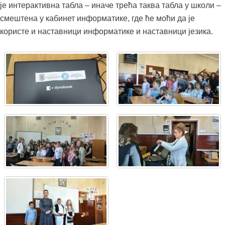
је интерактивна табла – иначе трећа таква табла у школи –
смештена у кабинет информатике, где ће моћи да је
користе и наставници информатике и наставници језика.