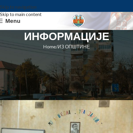
Skip to navigation
Skip to main content
Menu
ИНФОРМАЦИЈЕ
Home
ИЗ ОПШТИНЕ
ИЗ ОПШТИНЕ
ВРЕДНА ДОНАЦИЈА
НАЦИОНАЛНОГ САВЕТА
РУМУНА „ЂУРИНОЈ“ ШКОЛИ
Општина Ковин
On 18. oktobar 2022.