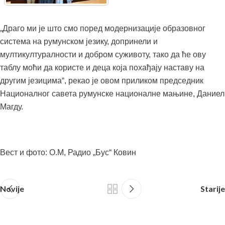
„Драго ми је што смо поред модернизације образовног
система на румунском језику, допринели и
мултикултуралности и добром суживоту, тако да ће ову
таблу моћи да користе и деца која похађају наставу на
другим језицима“, рекао је овом приликом председник
Националног савета румунске националне мањине, Даниел
Магду.
Вест и фото: О.М, Радио „Бус“ Ковин
Novije
Starije