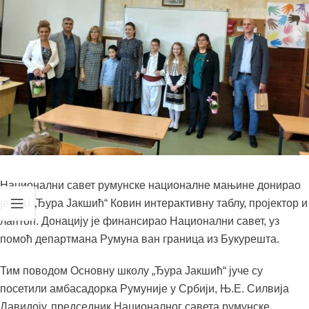
Национални савет румунске националне мањине донирао
је ОШ „Ђура Јакшић“ Ковин интерактивну таблу, пројектор и
лаптоп. Донацију је финансирао Национални савет, уз
помоћ департмана Румуна ван граница из Букурешта.
Тим поводом Основну школу „Ђура Јакшић“ јуче су
посетили амбасадорка Румуније у Србији, Њ.Е. Силвија
Давидоју, председник Националног савета румунске