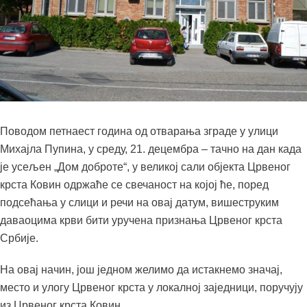
Поводом петнаест година од отварања зграде у улици
Михајла Пупина, у среду, 21. децембра – тачно на дан када
је усељен „Дом доброте“, у великој сали објекта Црвеног
крста Ковин одржаће се свечаност на којој ће, поред
подсећања у слици и речи на овај датум, вишеструким
даваоцима крви бити уручена признања Црвеног крста
Србије.
На овај начин, још једном желимо да истакнемо значај,
место и улогу Црвеног крста у локалној заједници, поручују
из Црвеног крста Ковин.