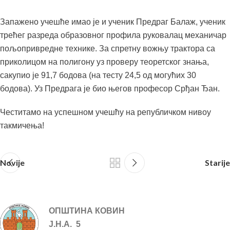
Запажено учешће имао је и ученик Предраг Балаж, ученик
трећег разреда образовног профила руковалац механичар
пољопривредне технике. За спретну вожњу трактора са
приколицом на полигону уз проверу теоретског знања,
сакупио је 91,7 бодова (на тесту 24,5 од могућих 30
бодова). Уз Предрага је био његов професор Срђан Ђан.
Честитамо на успешном учешћу на републичком нивоу
такмичења!
Novije
Starije
ОПШТИНА КОВИН
Ј.Н.А. 5