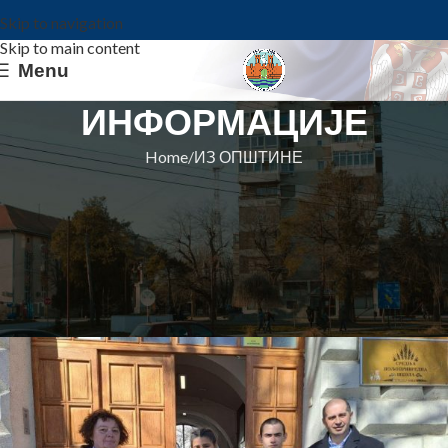
Skip to navigation
Skip to main content
Menu
ИНФОРМАЦИЈЕ
Home
ИЗ ОПШТИНЕ
ИЗ ОПШТИНЕ
ТРЕЋЕ МЕСТО НА ДРЖАВНОМ
ТАКМИЧЕЊУ ЗА УЧЕНИЦУ
„ВАСЕ ПЕЛАГИЋА“
Општина Ковин
On 24. mart 2023.