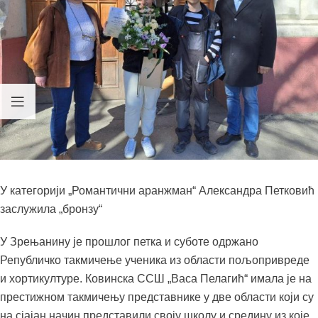
У категорији „Романтични аранжман“ Александра Петковић
заслужила „бронзу“
У Зрењанину је прошлог петка и суботе одржано
Републичко такмичење ученика из области пољопривреде
и хортикултуре. Ковинска ССШ „Васа Пелагић“ имала је на
престижном такмичењу представнике у две области који су
на сјајан начин представили своју школу и средину из које