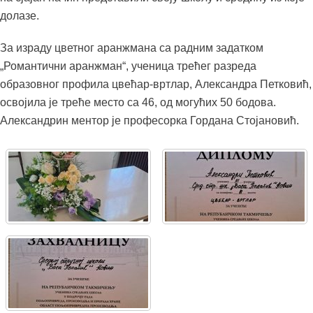
долазе.
За израду цветног аранжмана са радним задатком
„Романтични аранжман“, ученица трећег разреда
образовног профила цвећар-вртлар, Александра Петковић,
освојила је треће место са 46, од могућих 50 бодова.
Александрин ментор је професорка Гордана Стојановић.