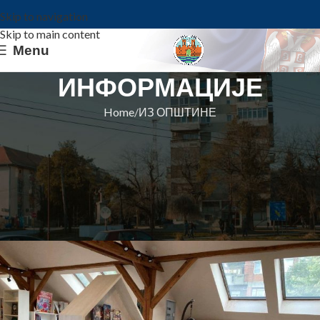
Skip to navigation
Skip to main content
Menu
ИНФОРМАЦИЈЕ
Home
ИЗ ОПШТИНЕ
ИЗ ОПШТИНЕ
ПРЕДСТАВЉЕНА
МОНОГРАФИЈА О БАНАТСКОЈ
ВОЈНОЈ КРАЈИНИ
Општина Ковин
On 5. jun 2023.