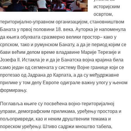
историјским
освртом,
територијално-управном организацијом, становништвом
Баната у првој половини 18. века. Ауторка је напоменула
да књига обухвата сразмерно велики простор– како у
српском, тако и румунском Банату, а да је период којим се
бави већим делом време владавине Марије Терезије и
Јозефа II. Истакла је и да је Банатска војна крајина била
само један од сегмената у систему Војне границе који се
протезао од Јадрана до Карпата, а да су међудржавне
прилике у том делу Европе одиграле важну улогу у њеном
формирању.
Поглавља књиге су посвећена војно-територијалној
управи, демографским приликама, уређењу простора и
пољопривреди, као и неким друштвеним темама и
пореском уређењу. Штиво садржи мноштво табела,