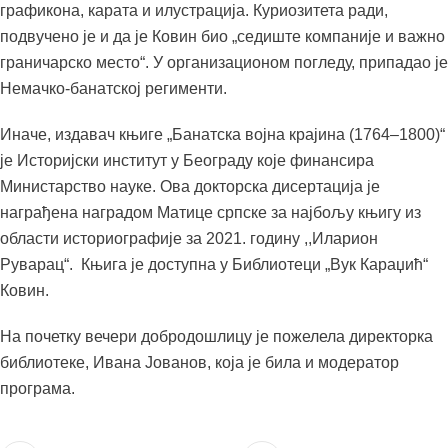
графикона, карата и илустрација. Куриозитета ради,
подвучено је и да је Ковин био „седиште компаније и важно
граничарско место“. У организационом погледу, припадао је
Немачко-банатској регименти.
Иначе, издавач књиге „Банатска војна крајина (1764–1800)“
је Историјски институт у Београду које финансира
Министарство науке. Ова докторска дисертација је
награђена наградом Матице српске за најбољу књигу из
области историографије за 2021. годину ,,Иларион
Руварац“. Књига је доступна у Библиотеци „Вук Караџић“
Ковин.
На почетку вечери добродошлицу је пожелела директорка
библиотеке, Ивана Јованов, која је била и модератор
програма.