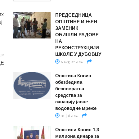
ПРЕДСЕДНИЦА
их
ОПШТИНЕ И ЊЕН
ој
ЗАМЕНИК
ОБИШЛИ РАДОВЕ
НА
РЕКОНСТРУКЦИЈИ
ШКОЛЕ У ДУБОВЦУ
ije
ЦЕ
6. avgust 2026.
Општина Ковин
обезбедила
бесповратна
средства за
санацију јавне
водоводне мреже
31. jul 2026.
Општини Ковин 1,3
милиона динара за