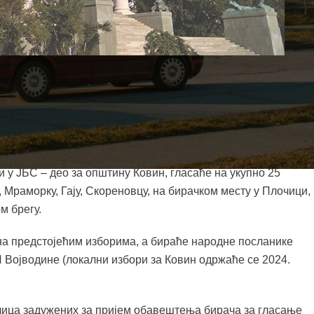
водом одржавања избора у Републици Србији и трајаће до
брањено је објављивање процене резултата избора, јавно
ње бирача да гласају, односно да не гласају за одређене
 у ЈБС – део за општину Ковин, гласаће на укупно 25
у, Мраморку, Гају, Скореновцу, на бирачком месту у Плочици,
м брегу.
на предстојећим изборима, а бираће народне посланике
Војводине (локални избори за Ковин одржаће се 2024.
лица задужених за пријем обавештења бирача за гласање