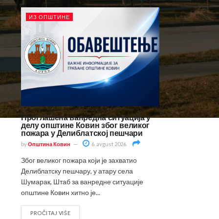
ИЗ ОПШТИНЕ
Проглашена ванредна ситуација у
делу општине Ковин због великог
пожара у Делиблатској пешчари
by
Општина Ковин
6. avgust 2026.
Због великог пожара који је захватио
Делиблатску пешчару, у атару села
Шумарак, Штаб за ванредне ситуације
општине Ковин хитно је...
PROČITAJ VIŠE