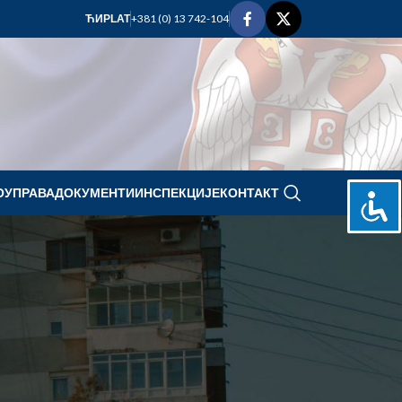
+381 (0) 13 742-104
ЋИР
LAT
ОУПРАВА
ДОКУМЕНТИ
ИНСПЕКЦИЈЕ
КОНТАКТ
decembar 2023.
И
P
U
S
Č
P
S
N
1
2
3