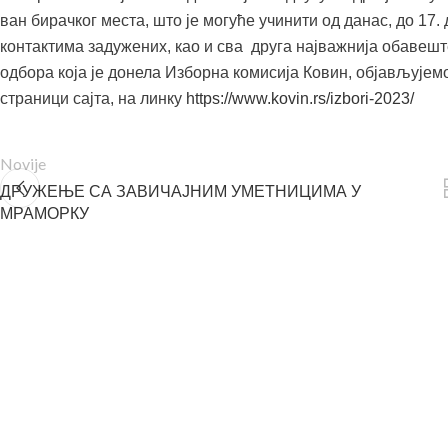
ван бирачког места, што је могуће учинити од данас, до 17. 
контактима задужених, као и сва друга најважнија обавеш
одбора која је донела Изборна комисија Ковин, објављујем
страници сајта, на линку
https://www.kovin.rs/izbori-2023/
Novije
ДРУЖЕЊЕ СА ЗАВИЧАЈНИМ УМЕТНИЦИМА У
МРАМОРКУ