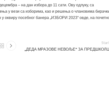
децембра – на дан избора до 11 сати. Ову одлуку, са
тења у вези са изборима, као и решења о члановима бирачк
о у оквиру посебног банера „ИЗБОРИ 2023“ овде, на почетн
Star
„ДЕДА МРАЗОВЕ НЕВОЉЕ“ ЗА ПРЕДШКОЛ