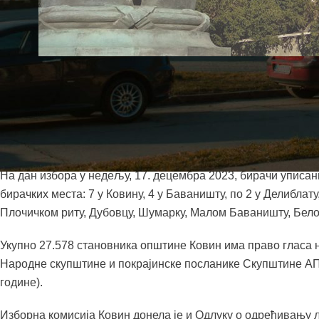
Вечерас, 14. децембра у поноћ, почиње изборна тишина по
недеље, 17. децембра у 20 сати. Током изборне тишине за
представљање кандидата и предизборних програма и позива
листе, преко медија и на јавним скуповима.
На дан избора у недељу, 17. децембра 2023, бирачи уписани
бирачких места: 7 у Ковину, 4 у Баваништу, по 2 у Делиблат
Плочичком риту, Дубовцу, Шумарку, Малом Баваништу, Бело
Укупно 27.578 становника општине Ковин има право гласа 
Народне скупштине и покрајинске посланике Скупштине АП 
године).
Изборна комисија Ковин донела је и Одлуку о одређивању 