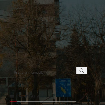
4
5
6
7
8
9
10
11
12
13
14
15
16
17
18
19
20
21
22
23
24
25
26
27
28
29
30
31
« nov
jan »
< class="widget-title">ПРОНАЂИТЕ
НАЈЧИТАНИЈЕ