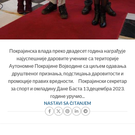
Покрајинска влада преко двадесет година награђује
најуспешније даровите ученике са територије
Аутономне Покрајине Војводине са циљем одавања
друштвеног признања, подстицања даровитости и
промоције правих вредности. Покрајински секретар
за спорт и омладину Дане Баста 13.децембра 2023.
године уручио...
NASTAVI SA ČITANJEM