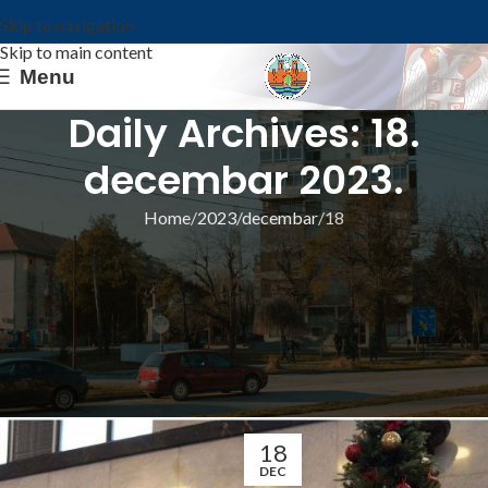
Skip to navigation
Skip to main content
Menu
Daily Archives: 18.
decembar 2023.
Home
2023
decembar
18
ИЗ ОПШТИНЕ
ПРИЗНАЊЕ ПОКРАЈИНСКЕ ВЛАДЕ
„ТАЛЕНТИ 2023“ ШКОЛСКОМ ОРКЕСТРУ
ИЗ МРАМОРКА И ПРОФЕСОРКИ
ВИОЛЕТИ ПОМАР
Општина Ковин
18
DEC