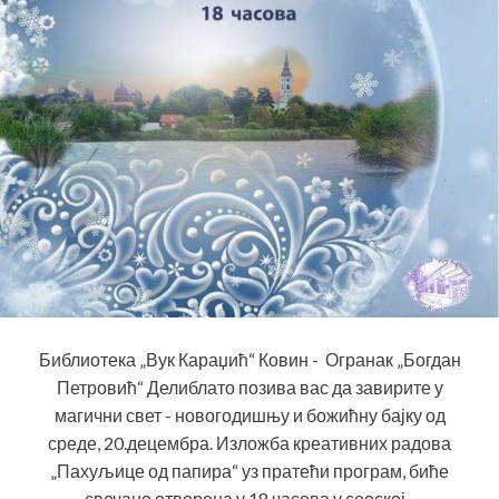
Библиотека „Вук Караџић“ Ковин - Огранак „Богдан
Петровић“ Делиблато позива вас да завирите у
магични свет - новогодишњу и божићну бајку од
среде, 20.децембра. Изложба креативних радова
„Пахуљице од папира“ уз пратећи програм, биће
свечано отворена у 18 часова у сеоској...